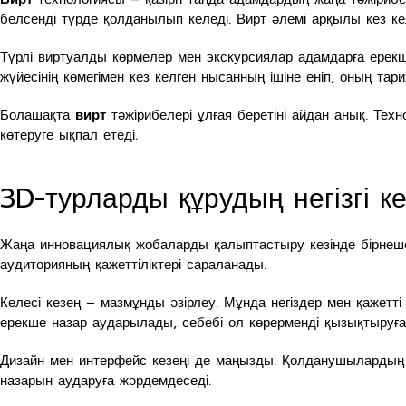
белсенді түрде қолданылып келеді. Вирт әлемі арқылы кез ке
Түрлі виртуалды көрмелер мен экскурсиялар адамдарға ерекше
жүйесінің көмегімен кез келген нысанның ішіне еніп, оның тар
Болашақта
вирт
тәжірибелері ұлғая беретіні айдан анық. Те
көтеруге ықпал етеді.
3D-турларды құрудың негізгі к
Жаңа инновациялық жобаларды қалыптастыру кезінде бірнеше
аудиторияның қажеттіліктері сараланады.
Келесі кезең – мазмұнды әзірлеу. Мұнда негіздер мен қажетт
ерекше назар аударылады, себебі ол көрерменді қызықтыруға 
Дизайн мен интерфейс кезеңі де маңызды. Қолданушылардың 
назарын аударуға жәрдемдеседі.