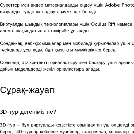
Суреттер мен видео материалдарды өңдеу үшін Adobe Photo
визуалды түрде жетілдіруге мүмкіндік береді.
Виртуалды шындық технологиялары үшін Oculus Rift немесе
әлемге жақындатылған тәжірибе ұсынады.
Сондай-ақ, веб-қосымшалар мен мобильді құрылғылар үшін U
тәсілдерді ұсынады, бұл қызықты мүмкіндіктер береді.
Соңында, 3D контентті орналастыру мен басқару үшін арнай
дайын модельдерді жеңіл орналастыра алады.
Сұрақ-жауап:
3D-тур дегеніміз не?
3D-тур – бұл виртуалды кеңістікте орындалған үш өлшемді э
береді. 3D-турлар көбінесе музейлер, галереялар, көрмелер