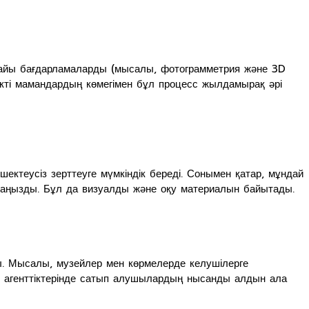
рнайы бағдарламаларды (мысалы, фотограмметрия және 3D
ікті мамандардың көмегімен бұл процесс жылдамырақ әрі
шектеусіз зерттеуге мүмкіндік береді. Сонымен қатар, мұндай
 маңызды. Бұл да визуалды және оқу материалын байытады.
ы. Мысалы, музейлер мен көрмелерде келушілерге
к агенттіктерінде сатып алушылардың нысанды алдын ала