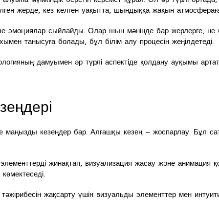
лген жерде, кез келген уақытта, шындыққа жақын атмосфераға 
 эмоциялар сыйлайды. Олар шын мәнінде бар жерлерге, не бол
ихымен танысуға болады, бұл білім алу процесін жеңілдетеді.
хнологияның дамуымен әр түрлі аспектіде қолдану ауқымы арт
езеңдері
 маңызды кезеңдер бар. Алғашқы кезең – жоспарлау. Бұл са
і элементтерді жинақтап, визуализация жасау және анимация 
көмектеседі.
тәжірибесін жақсарту үшін визуальды элементтер мен интуит