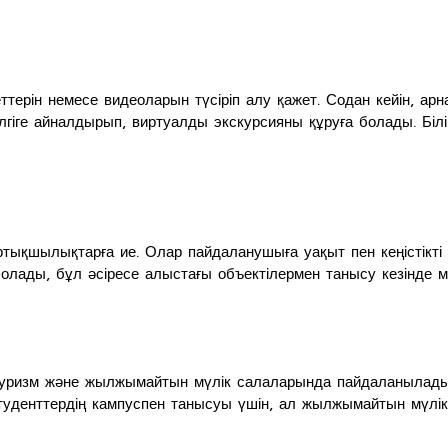
терін немесе видеоларын түсіріп алу қажет. Содан кейін, а
гіге айналдырып, виртуалды экскурсияны құруға болады. Біл
артықшылықтарға ие. Олар пайдаланушыға уақыт пен кеңістікті 
 болады, бұл әсіресе алыстағы объектілермен танысу кезінде
м, туризм және жылжымайтын мүлік салаларында пайдаланылад
студенттердің кампуспен танысуы үшін, ал жылжымайтын мүлі