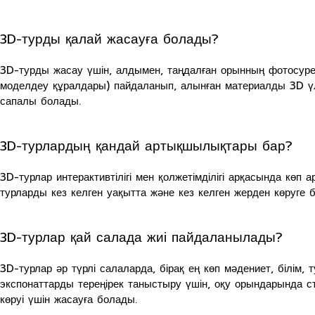
3D-турды қалай жасауға болады?
3D-турды жасау үшін, алдымен, таңдалған орынның фотосурет
моделдеу құралдары) пайдаланып, алынған материалды 3D үл
сапалы болады.
3D-турлардың қандай артықшылықтары бар?
3D-турлар интерактивтілігі мен қолжетімділігі арқасында көп 
турларды кез келген уақытта және кез келген жерден көруге
3D-турлар қай салада жиі пайдаланылады?
3D-турлар әр түрлі салаларда, бірақ ең көп мәдениет, білі
экспонаттарды тереңірек таныстыру үшін, оқу орындарында 
көруі үшін жасауға болады.