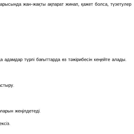
барысында жан-жақты ақпарат жинап, қажет болса, түзетулер
а адамдар түрлі бағыттарда өз тәжірибесін кеңейте алады.
стыру.
ларын жеңілдетеді.
ксіз.