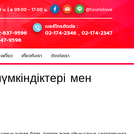
@tourinlove
 น. | ส 09.00 - 17.00 น.
เบอร์โทรติดต่อ :
-837-9596
02-174-2346
,
02-174-2347
147-9598
เที่ยว
เกี่ยวกับเรา
ติดต่อเรา
мкіндіктері мен
, соның ішінде білім, туризм және ойын-сауық салаларында