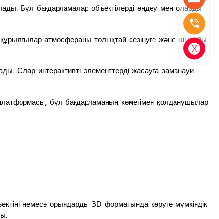
ады. Бұл бағдарламалар объектілерді өңдеу мен оларды
 құрылғылар атмосфераны толықтай сезінуге және шынайы
ды. Олар интерактивті элементтерді жасауға заманауи
 платформасы, бұл бағдарламаның көмегімен қолданушылар
ектіні немесе орындарды 3D форматында көруге мүмкіндік
ы.