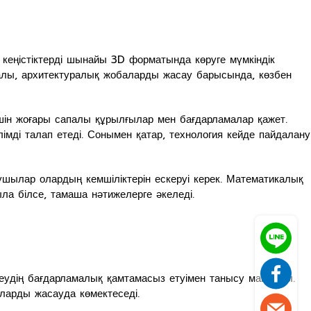
ен кеңістіктерді шынайы 3D форматында көруге мүмкіндік
алы, архитектуралық жобаларды жасау барысында, көзбен
үшін жоғары сапалы құрылғылар мен бағдарламалар қажет.
мді талап етеді. Сонымен қатар, технология кейде пайдалану
шылар олардың кемшіліктерін ескеруі керек. Математикалық
ла білсе, тамаша нәтижелерге әкеледі.
еудің бағдарламалық қамтамасыз етуімен танысу маңызды.
ларды жасауда көмектеседі.