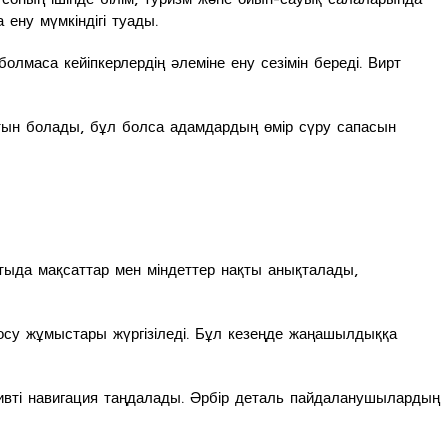
ену мүмкіндігі туады.
маса кейіпкерлердің әлеміне ену сезімін береді. Вирт
атын болады, бұл болса адамдардың өмір сүру сапасын
тыда мақсаттар мен міндеттер нақты анықталады,
қосу жұмыстары жүргізіледі. Бұл кезеңде жаңашылдыққа
ивті навигация таңдалады. Әрбір деталь пайдаланушылардың