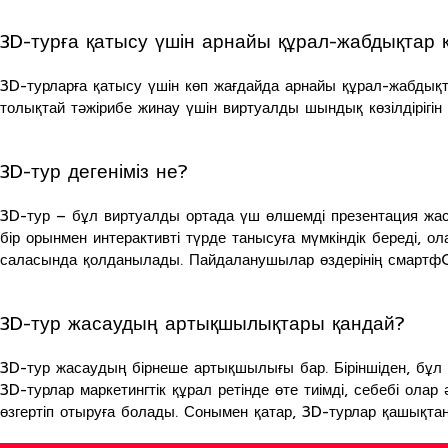
3D-турға қатысу үшін арнайы құрал-жабдықтар 
3D-турларға қатысу үшін көп жағдайда арнайы құрал-жабдықт
толықтай тәжірибе жинау үшін виртуалды шындық көзілдірігін
3D-тур дегеніміз не?
3D-тур – бұл виртуалды ортада үш өлшемді презентация жаса
бір орынмен интерактивті түрде танысуға мүмкіндік береді,
саласында қолданылады. Пайдаланушылар өздерінің смартфO
3D-тур жасаудың артықшылықтары қандай?
3D-тур жасаудың бірнеше артықшылығы бар. Біріншіден, бұл те
3D-турлар маркетингтік құрал ретінде өте тиімді, себебі ола
өзгертіп отыруға болады. Сонымен қатар, 3D-турлар қашықтан