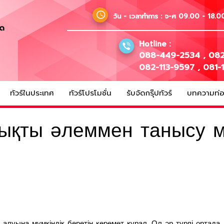
วัน - เวลาทำการ :
จ-ศ 09.00 - 18.00
ัด
Hotline :
088-449-2534
,
082
082-113-9597
,
081-
ทัวร์ในประเทศ
ทัวร์โปรโมชั่น
รับจัดกรุ๊ปทัวร์
บทความท่อง
ықты әлеммен танысу мү
 алуына мүмкіндік беретін керемет құрал. Ол әр түрлі ортада