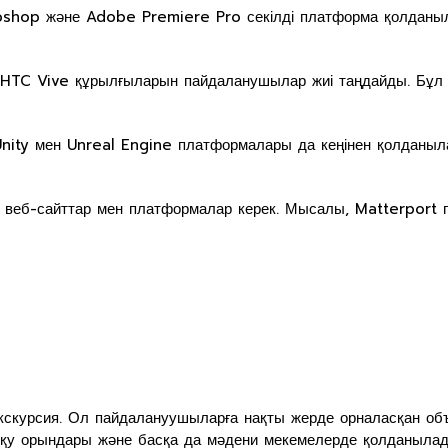
shop және Adobe Premiere Pro секілді платформа қолданыл
 HTC Vive құрылғыларын пайдаланушылар жиі таңдайды. Бұл
nity мен Unreal Engine платформалары да кеңінен қолданыла
ы веб-сайттар мен платформалар керек. Мысалы, Matterport
кскурсия. Ол пайдалануушыларға нақты жерде орналасқан объ
, оқу орындары және басқа да мәдени мекемелерде қолданылад