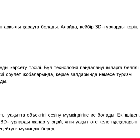
 арқылы қарауға болады. Алайда, кейбір 3D-турларды көріп,
ы көрсету тәсілі. Бұл технология пайдаланушыларға белгілі
 жиі сәулет жобаларында, көрме залдарында немесе туризм
ды.
уақытта объектіні сезіну мүмкіндігіне ие болады. Екіншіден,
, 3D-турларды жаңарту оңай, яғни уақыт өте келе нұсқаларын
ейтуге мүмкіндік береді.