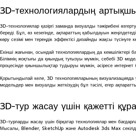
3D-технологиялардың артықшы
3D-технологиялар қазіргі заманда визуалды тәжірибені өзгерту
береді. Бұл, өз кезегінде, ақпараттың қабылдауын жеңілде
көру сезімі мен тереңдік эффектісі дизайнды жақсы түсінуге к
Екінші жағынан, осындай технологиялардың да кемшіліктері б
Білімнің жоқтығы да қиындық туғызуы мүмкін, себебі 3D мод
процесінде қиыншылықтар тудыруы мүмкін, әсіресе интернет
Қорытындылай келе, 3D технологияларының визуализацияда ұ
модельдер мен визуалды жеткізудің бұл тәсілі, егер ақпара
3D-тур жасау үшін қажетті құ
3D-турларды жасау үшін бірқатар технологиялар мен бағдар
Мысалы, Blender, SketchUp және Autodesk 3ds Max секілді