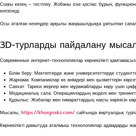
Соңғы кезең – тестілеу. Жобаны іске қоспас бұрын, функцион
енгізіледі.
Осы аталған кезеңдер арқылы жаңашылдыққа ұмтылған сапалы
3D-турларды пайдалану мыса
Современные интернет-технологиялар көрнекілікті қамтамасыз
Білім беру: Мектептерде және университеттерде студентт
Жарнама: Компаниялар өз өнімдері мен қызметтерін көрсе
Саяхат: Тарихи жерлер мен мұражайларды көру үшін ци
Медициналық сала: Операциялардың моделі мен тренингтер
Құрылыс: Жобалар мен ғимараттардың нақты көрінісін кө
Мысалы,
https://khorgoskz.com/
сайтында виртуалдық турла
Көрнекілікті дамытуда аталмыш технологиялар адамдарды жаң