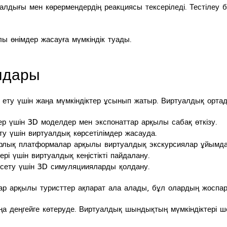
алдығы мен көрермендердің реакциясы тексеріледі. Тестілеу 
 өнімдер жасауға мүмкіндік туады.
лдары
 ету үшін жаңа мүмкіндіктер ұсынып жатыр. Виртуалдық ортад
ер үшін 3D моделдер мен экспонаттар арқылы сабақ өткізу.
ту үшін виртуалдық көрсетілімдер жасауда.
фрлық платформалар арқылы виртуалдық экскурсиялар ұйымда
і үшін виртуалдық кеңістікті пайдалану.
рсету үшін 3D симуляциияларды қолдану.
р арқылы туристтер ақпарат ала алады, бұл олардың жоспар
а деңгейге көтеруде. Виртуалдық шындықтың мүмкіндіктері ше