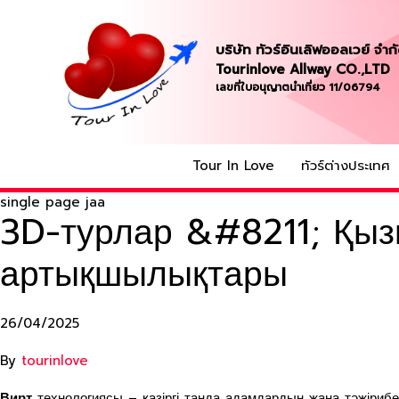
บริษัท ทัวร์อินเลิฟออลเวย์ จำก
Tourinlove Allway CO.,LTD
เลขที่ใบอนุญาตนำเที่ยว 11/06794
Tour In Love
ทัวร์ต่างประเทศ
single page jaa
3D-турлар &#8211; Қыз
артықшылықтары
26/04/2025
By
tourinlove
Вирт
технологиясы – қазіргі таңда адамдардың жаңа тәжірибе