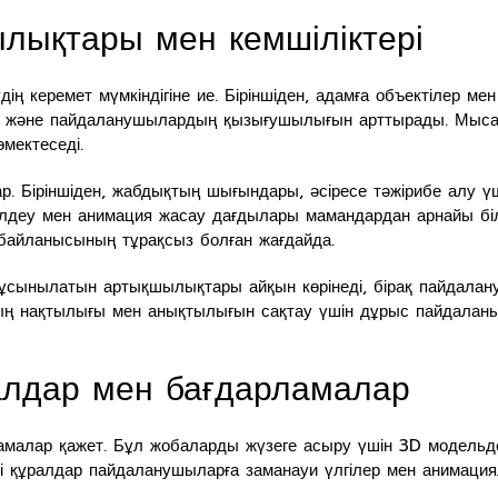
лықтары мен кемшіліктері
дің керемет мүмкіндігіне ие. Біріншіден, адамға объектілер м
теді және пайдаланушылардың қызығушылығын арттырады. Мыс
өмектеседі.
ар. Біріншіден, жабдықтың шығындары, әсіресе тәжірибе алу 
елдеу мен анимация жасау дағдылары мамандардан арнайы білі
 байланысының тұрақсыз болған жағдайда.
сынылатын артықшылықтары айқын көрінеді, бірақ пайдалану
ттың нақтылығы мен анықтылығын сақтау үшін дұрыс пайдаланы
ралдар мен бағдарламалар
ламалар қажет. Бұл жобаларды жүзеге асыру үшін 3D модельд
 құралдар пайдаланушыларға заманауи үлгілер мен анимация