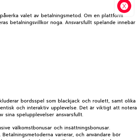
an påverka valet av betalningsmetod. Om en plattform
ras betalningsvillkor noga. Ansvarsfullt spelande innebär
inkluderar bordsspel som blackjack och roulett, samt olika
ntisk och interaktiv upplevelse. Det är viktigt att notera
 sina spelupplevelser ansvarsfullt.
usive välkomstbonusar och insättningsbonusar.
k. Betalningsmetoderna varierar, och användare bör