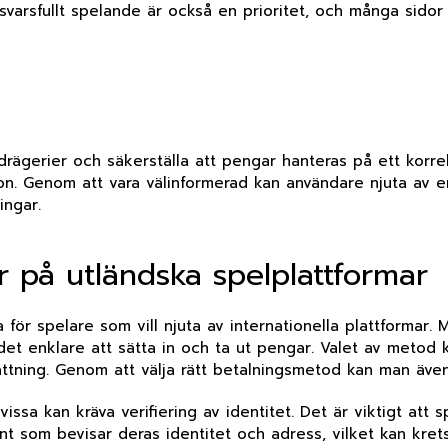
svarsfullt spelande är också en prioritet, och många sidor
a bedrägerier och säkerställa att pengar hanteras på ett ko
ktion. Genom att vara välinformerad kan användare njuta av
ingar.
 på utländska spelplattformar
 för spelare som vill njuta av internationella plattformar.
det enklare att sätta in och ta ut pengar. Valet av metod k
ättning. Genom att välja rätt betalningsmetod kan man äv
vissa kan kräva verifiering av identitet. Det är viktigt at
nt som bevisar deras identitet och adress, vilket kan kret