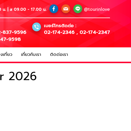
@tourinlove
 น. | ส 09.00 - 17.00 น.
เบอร์โทรติดต่อ :
-837-9596
02-174-2346
,
02-174-2347
147-9598
เที่ยว
เกี่ยวกับเรา
ติดต่อเรา
år 2026