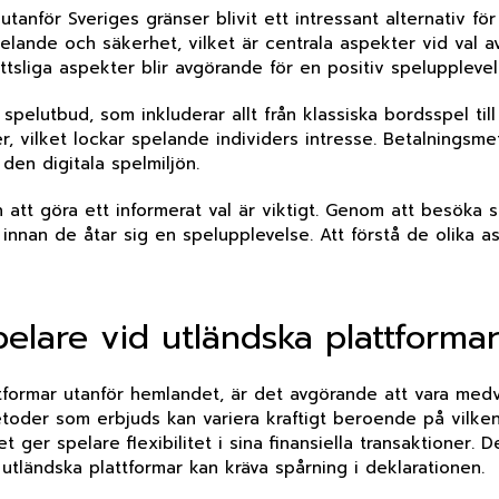
tanför Sveriges gränser blivit ett intressant alternativ fö
pelande och säkerhet, vilket är centrala aspekter vid val a
ättsliga aspekter blir avgörande för en positiv spelupplevel
t spelutbud, som inkluderar allt från klassiska bordsspel t
ter, vilket lockar spelande individers intresse. Betalnings
 den digitala spelmiljön.
 att göra ett informerat val är viktigt. Genom att besöka 
nan de åtar sig en spelupplevelse. Att förstå de olika as
pelare vid utländska plattforma
attformar utanför hemlandet, är det avgörande att vara me
metoder som erbjuds kan variera kraftigt beroende på vilken
et ger spelare flexibilitet i sina finansiella transaktioner.
 utländska plattformar kan kräva spårning i deklarationen.