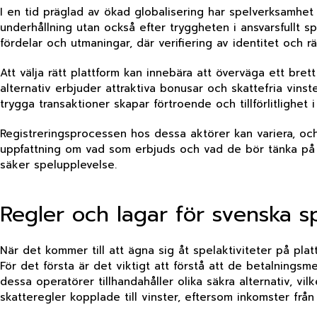
I en tid präglad av ökad globalisering har spelverksamhet u
underhållning utan också efter tryggheten i ansvarsfullt s
fördelar och utmaningar, där verifiering av identitet och r
Att välja rätt plattform kan innebära att överväga ett bret
alternativ erbjuder attraktiva bonusar och skattefria vins
trygga transaktioner skapar förtroende och tillförlitlighet i
Registreringsprocessen hos dessa aktörer kan variera, och
uppfattning om vad som erbjuds och vad de bör tänka på in
säker spelupplevelse.
Regler och lagar för svenska s
När det kommer till att ägna sig åt spelaktiviteter på pl
För det första är det viktigt att förstå att de betalnings
dessa operatörer tillhandahåller olika säkra alternativ, vilk
skatteregler kopplade till vinster, eftersom inkomster från