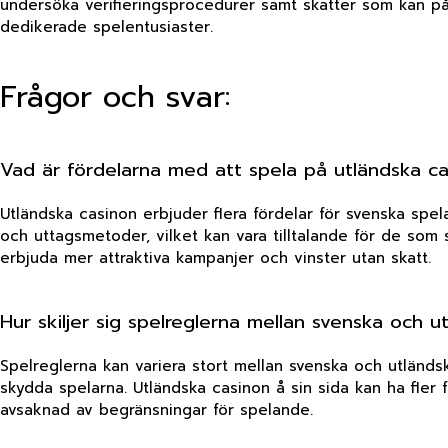
undersöka verifieringsprocedurer samt skatter som kan påve
dedikerade spelentusiaster.
Frågor och svar:
Vad är fördelarna med att spela på utländska c
Utländska casinon erbjuder flera fördelar för svenska spe
och uttagsmetoder, vilket kan vara tilltalande för de som 
erbjuda mer attraktiva kampanjer och vinster utan skatt.
Hur skiljer sig spelreglerna mellan svenska och u
Spelreglerna kan variera stort mellan svenska och utländsk
skydda spelarna. Utländska casinon å sin sida kan ha fler 
avsaknad av begränsningar för spelande.