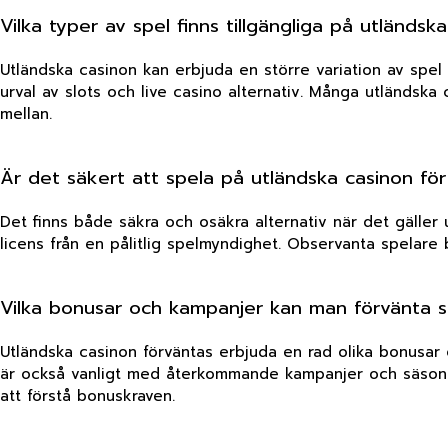
Vilka typer av spel finns tillgängliga på utländsk
Utländska casinon kan erbjuda en större variation av spel
urval av slots och live casino alternativ. Många utländska 
mellan.
Är det säkert att spela på utländska casinon fö
Det finns både säkra och osäkra alternativ när det gäller u
licens från en pålitlig spelmyndighet. Observanta spelare
Vilka bonusar och kampanjer kan man förvänta s
Utländska casinon förväntas erbjuda en rad olika bonusar 
är också vanligt med återkommande kampanjer och säsongsb
att förstå bonuskraven.