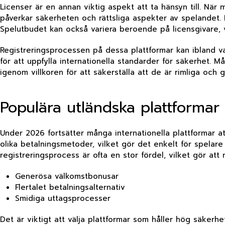
Licenser är en annan viktig aspekt att ta hänsyn till. När m
påverkar säkerheten och rättsliga aspekter av spelandet. E
Spelutbudet kan också variera beroende på licensgivare, vi
Registreringsprocessen på dessa plattformar kan ibland var
för att uppfylla internationella standarder för säkerhet. 
igenom villkoren för att säkerställa att de är rimliga och
Populära utländska plattforma
Under 2026 fortsätter många internationella plattformar a
olika betalningsmetoder, vilket gör det enkelt för spelare
registreringsprocess är ofta en stor fördel, vilket gör a
Generösa välkomstbonusar
Flertalet betalningsalternativ
Smidiga uttagsprocesser
Det är viktigt att välja plattformar som håller hög säkerh