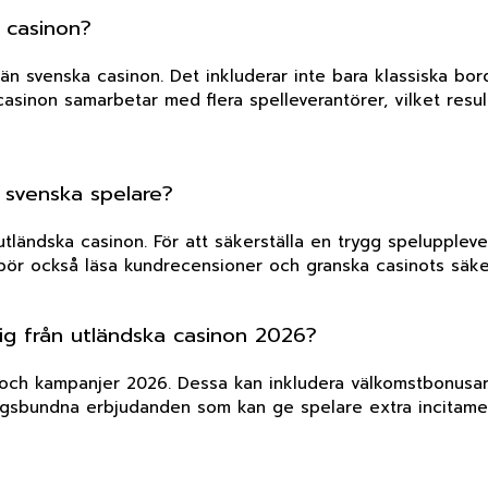
a casinon?
 än svenska casinon. Det inkluderar inte bara klassiska bo
casinon samarbetar med flera spelleverantörer, vilket resul
r svenska spelare?
tländska casinon. För att säkerställa en trygg spelupplevels
 bör också läsa kundrecensioner och granska casinots säker
ig från utländska casinon 2026?
och kampanjer 2026. Dessa kan inkludera välkomstbonusar, 
undna erbjudanden som kan ge spelare extra incitament at