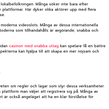
r lokalbefolkningen. Många söker inte bara efter
v plattformar. Här dyker olika aktörer upp med flera
se.
ill moderna videoslots. Många av dessa internationella
metoderna som tillhandahålls är avgörande; snabba och
sidan
casinon med snabba uttag
kan spelare få en bättre
pekterna kan hjälpa till att skapa en mer nöjsam och
r
dveten om regler och lagar som styr dessa verksamheter.
 plattform man väljer att registrera sig på. Många av
 Det är också angeläget att ha en klar förståelse för