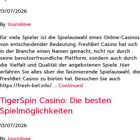
13/07/2026
By
tourinlove
Für viele Spieler ist die Spielauswahl eines Online-Casinos
von entscheidender Bedeutung. FreshBet Casino hat sich
in der Branche einen Namen gemacht, nicht nur durch
seine benutzerfreundliche Plattform, sondern auch durch
die Vielfalt und Qualität der angebotenen Spiele. Hier
erfahren Sie alles über die faszinierende Spielauswahl, die
FreshBet Casino zu bieten hat. Besuchen Sie auch
https://fresh-bet.info/ …
Continued
TigerSpin Casino: Die besten
Spielmöglichkeiten
13/07/2026
By
tourinlove