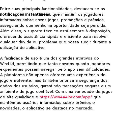
Entre suas principais funcionalidades, destacam-se as
notificações instantâneas
, que mantêm os jogadores
informados sobre novos jogos, promoções e prêmios,
assegurando que nenhuma oportunidade seja perdida.
Além disso, o suporte técnico está sempre à disposição,
oferecendo assistência rápida e eficiente para resolver
qualquer dúvida ou problema que possa surgir durante a
utilização do aplicativo.
A facilidade de uso é um dos grandes atrativos do
Win444, permitindo que tanto novatos quanto jogadores
experientes possam navegar pelo app sem dificuldades.
A plataforma não apenas oferece uma experiência de
jogo envolvente, mas também prioriza a segurança dos
dados dos usuários, garantindo transações seguras e um
ambiente de jogo confiável. Com uma variedade de jogos
de alta qualidade e
https://win444.br.com/app/
que
mantém os usuários informados sobre prêmios e
novidades, o aplicativo se destaca no mercado.