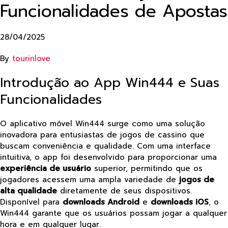
Funcionalidades de Apostas
28/04/2025
By
tourinlove
Introdução ao App Win444 e Suas
Funcionalidades
O aplicativo móvel Win444 surge como uma solução
inovadora para entusiastas de jogos de cassino que
buscam conveniência e qualidade. Com uma interface
intuitiva, o app foi desenvolvido para proporcionar uma
experiência de usuário
superior, permitindo que os
jogadores acessem uma ampla variedade de
jogos de
alta qualidade
diretamente de seus dispositivos.
Disponível para
downloads Android
e
downloads iOS
, o
Win444 garante que os usuários possam jogar a qualquer
hora e em qualquer lugar.