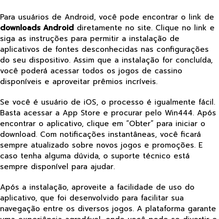
Para usuários de Android, você pode encontrar o link de
downloads Android
diretamente no site. Clique no link e
siga as instruções para permitir a instalação de
aplicativos de fontes desconhecidas nas configurações
do seu dispositivo. Assim que a instalação for concluída,
você poderá acessar todos os jogos de cassino
disponíveis e aproveitar prêmios incríveis.
Se você é usuário de iOS, o processo é igualmente fácil.
Basta acessar a App Store e procurar pelo Win444. Após
encontrar o aplicativo, clique em “Obter” para iniciar o
download. Com notificações instantâneas, você ficará
sempre atualizado sobre novos jogos e promoções. E
caso tenha alguma dúvida, o suporte técnico está
sempre disponível para ajudar.
Após a instalação, aproveite a facilidade de uso do
aplicativo, que foi desenvolvido para facilitar sua
navegação entre os diversos jogos. A plataforma garante