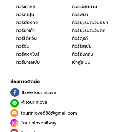
ทัวร์เกาหลี
ทัวร์เวียดนาม
ทัวร์ญี่ปุ่น
ทัวร์พม่า
ทัวร์ฮ่องกง
ทัวร์ยุโรปตะวันออก
ทัวร์มาเก๊า
ทัวร์ยุโรปตะวันตก
ทัวร์ไต้หวัน
ทัวร์ตุรกี
ทัวร์จีน
ทัวร์รัสเซีย
ทัวร์สิงคโปร์
ทัวร์อังกฤษ
ทัวร์มาเลเซีย
เข้าสู่ระบบ
ช่องทางติดต่อ
ILoveTourInLove
@tourinlove
tourinlove888@gmail.com
Tourinloveallway