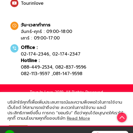
Tourinlove
วัน-เวลาทำการ
จันทร์-ศุกร์ : 09:00-18:00
เสาร์ : 09:00-17:00
Office :
02-174-2346
,
02-174-2347
Hotline :
088-449-2534
,
082-837-9596
082-113-9597
,
081-147-9598
Tour In Love 2019. All Rights Reserved.
บริษัทใช้คุกกี้เพื่อเพิ่มประสบการณ์และความพึงพอใจในการใช้งาน
เว็บไซต์ ให้สามารถเข้าถึงง่าย สะดวกในการใช้งาน และมี
ประสิทธิภาพยิ่งขึ้น การกด “ยอมรับ” ถือว่าคุณได้อนุญาตให้เราใช้
Powered by
คุกกี้ ตามนโยบายคุกกี้ของบริษัท
Read More
ยอมรับ