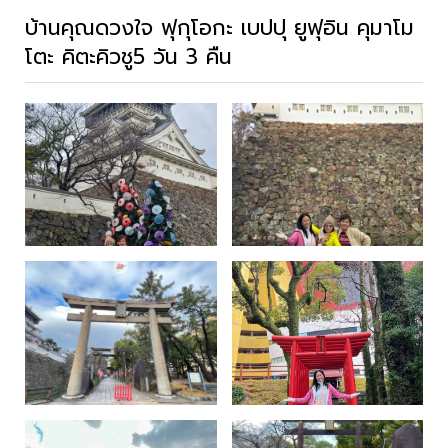
บ้านคุณดวงใจ ฟุกุโอกะ เบปปุ ยูฟุอิน คุมาโม
โตะ คิตะคิวชู5 วัน 3 คืน