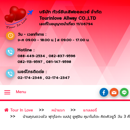
บริษัท ทัวร์อินเลิฟออลเวย์ จำกัด
Tourinlove Allway CO.,LTD
เลขที่ใบอนุญาตนำเที่ยว 11/06794
วัน - เวลาทำการ :
จ-ศ 09.00 - 18.00 น. | ส 09.00 - 17.00 น.
Hotline :
088-449-2534
,
082-837-9596
082-113-9597
,
081-147-9598
เบอร์โทรติดต่อ :
02-174-2346
,
02-174-2347
Menu
Tour In Love
หน้าแรก
แกลลอรี่
บ้านคุณดวงใจ ฟุกุโอกะ เบปปุ ยูฟุอิน คุมาโมโตะ คิตะคิวชู5 วัน 3 ค