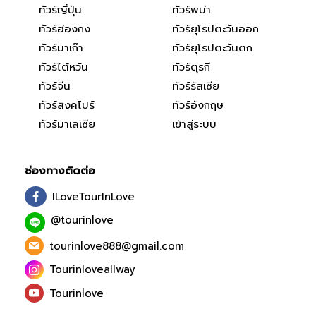
ทัวร์ญี่ปุ่น
ทัวร์พม่า
ทัวร์ฮ่องกง
ทัวร์ยุโรปตะวันออก
ทัวร์มาเก๊า
ทัวร์ยุโรปตะวันตก
ทัวร์ไต้หวัน
ทัวร์ตุรกี
ทัวร์จีน
ทัวร์รัสเซีย
ทัวร์สิงคโปร์
ทัวร์อังกฤษ
ทัวร์มาเลเซีย
เข้าสู่ระบบ
ช่องทางติดต่อ
ILoveTourInLove
@tourinlove
tourinlove888@gmail.com
Tourinloveallway
Tourinlove