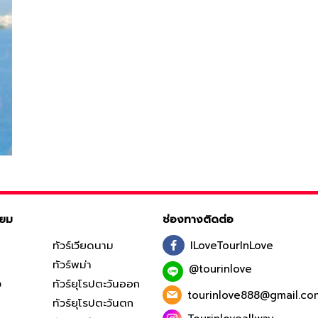
ิยม
ช่องทางติดต่อ
ทัวร์เวียดนาม
ILoveTourInLove
ทัวร์พม่า
@tourinlove
ง
ทัวร์ยุโรปตะวันออก
tourinlove888@gmail.co
ทัวร์ยุโรปตะวันตก