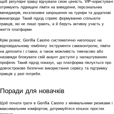
щоб регулярні гравці відчували свою цінність. VIP-користувачі
отримують підвищені ліміти на виведення, персональних
менеджерів, ексклюзивні запрошення на турніри та додаткові
винагороди. Такий підхід сприяє формуванню спільноти
гравців, які не лише грають, а й беруть активну участь у
життя платформи.
Крім розваг, Gorilla Casino систематично наголошує на
відповідальному гемблінгу: інструменти самоконтролю, ліміти
на депозити і ставки, а також можливість тимчасово або
назавжди блокувати свій акаунт доступні у налаштуваннях
профілю. Такий підхід показує, що платформа піклується про
довгострокове безпечне використання сервісу та підтримку
гравців у разі потреби.
Поради для новачків
Щоб почати грати в Gorilla Casino з мінімальними ризиками і
максимальним комфортом, дотримуйтеся кількох простих