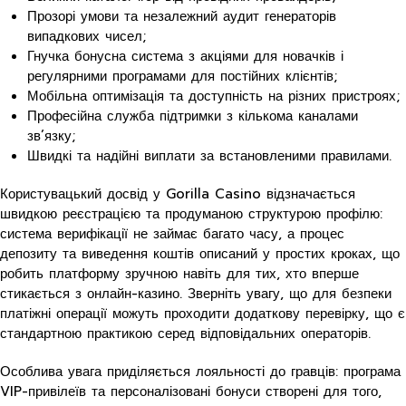
Прозорі умови та незалежний аудит генераторів
випадкових чисел;
Гнучка бонусна система з акціями для новачків і
регулярними програмами для постійних клієнтів;
Мобільна оптимізація та доступність на різних пристроях;
Професійна служба підтримки з кількома каналами
зв’язку;
Швидкі та надійні виплати за встановленими правилами.
Користувацький досвід у Gorilla Casino відзначається
швидкою реєстрацією та продуманою структурою профілю:
система верифікації не займає багато часу, а процес
депозиту та виведення коштів описаний у простих кроках, що
робить платформу зручною навіть для тих, хто вперше
стикається з онлайн-казино. Зверніть увагу, що для безпеки
платіжні операції можуть проходити додаткову перевірку, що є
стандартною практикою серед відповідальних операторів.
Особлива увага приділяється лояльності до гравців: програма
VIP-привілеїв та персоналізовані бонуси створені для того,