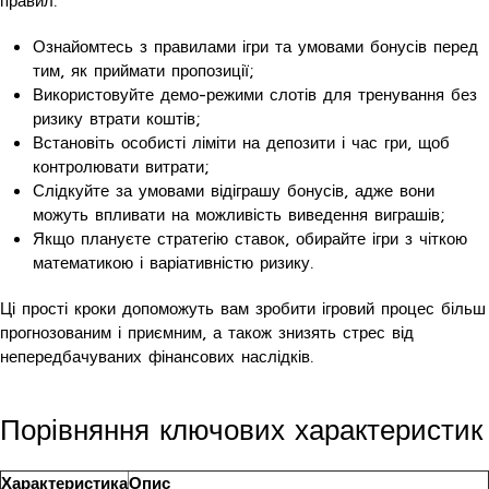
правил:
Ознайомтесь з правилами ігри та умовами бонусів перед
тим, як приймати пропозиції;
Використовуйте демо-режими слотів для тренування без
ризику втрати коштів;
Встановіть особисті ліміти на депозити і час гри, щоб
контролювати витрати;
Слідкуйте за умовами відіграшу бонусів, адже вони
можуть впливати на можливість виведення виграшів;
Якщо плануєте стратегію ставок, обирайте ігри з чіткою
математикою і варіативністю ризику.
Ці прості кроки допоможуть вам зробити ігровий процес більш
прогнозованим і приємним, а також знизять стрес від
непередбачуваних фінансових наслідків.
Порівняння ключових характеристик
Характеристика
Опис