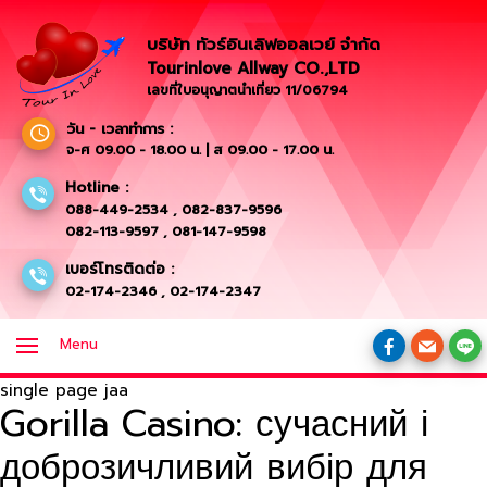
บริษัท ทัวร์อินเลิฟออลเวย์ จำกัด
Tourinlove Allway CO.,LTD
เลขที่ใบอนุญาตนำเที่ยว 11/06794
วัน - เวลาทำการ :
จ-ศ 09.00 - 18.00 น. | ส 09.00 - 17.00 น.
Hotline :
088-449-2534
,
082-837-9596
082-113-9597
,
081-147-9598
เบอร์โทรติดต่อ :
02-174-2346
,
02-174-2347
Menu
single page jaa
Gorilla Casino: сучасний і
доброзичливий вибір для