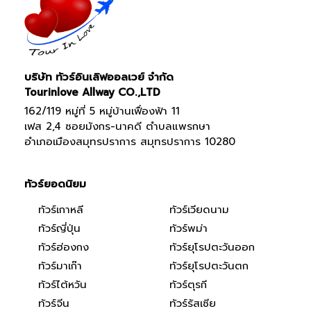
บริษัท ทัวร์อินเลิฟออลเวย์ จำกัด
Tourinlove Allway CO.,LTD
162/119 หมู่ที่ 5 หมู่บ้านเฟื่องฟ้า 11
เฟส 2,4 ซอยมังกร-นาคดี ตำบลแพรกษา
อำเภอเมืองสมุทรปราการ สมุทรปราการ 10280
ทัวร์ยอดนิยม
ทัวร์เกาหลี
ทัวร์เวียดนาม
ทัวร์ญี่ปุ่น
ทัวร์พม่า
ทัวร์ฮ่องกง
ทัวร์ยุโรปตะวันออก
ทัวร์มาเก๊า
ทัวร์ยุโรปตะวันตก
ทัวร์ไต้หวัน
ทัวร์ตุรกี
ทัวร์จีน
ทัวร์รัสเซีย