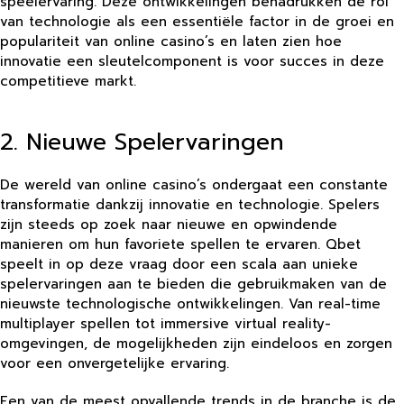
speelervaring. Deze ontwikkelingen benadrukken de rol
van technologie als een essentiële factor in de groei en
populariteit van online casino’s en laten zien hoe
innovatie een sleutelcomponent is voor succes in deze
competitieve markt.
2. Nieuwe Spelervaringen
De wereld van online casino’s ondergaat een constante
transformatie dankzij innovatie en technologie. Spelers
zijn steeds op zoek naar nieuwe en opwindende
manieren om hun favoriete spellen te ervaren. Qbet
speelt in op deze vraag door een scala aan unieke
spelervaringen aan te bieden die gebruikmaken van de
nieuwste technologische ontwikkelingen. Van real-time
multiplayer spellen tot immersive virtual reality-
omgevingen, de mogelijkheden zijn eindeloos en zorgen
voor een onvergetelijke ervaring.
Een van de meest opvallende trends in de branche is de