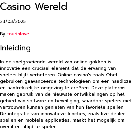
Casino Wereld
23/03/2025
By
tourinlove
Inleiding
In de snelgroeiende wereld van online gokken is
innovatie een cruciaal element dat de ervaring van
spelers blijft verbeteren. Online casino’s zoals Qbet
gebruiken geavanceerde technologieën om een naadloze
en aantrekkelijke omgeving te creëren. Deze platforms
maken gebruik van de nieuwste ontwikkelingen op het
gebied van software en beveiliging, waardoor spelers met
vertrouwen kunnen genieten van hun favoriete spellen.
De integratie van innovatieve functies, zoals live dealer
spellen en mobiele applicaties, maakt het mogelijk om
overal en altijd te spelen.