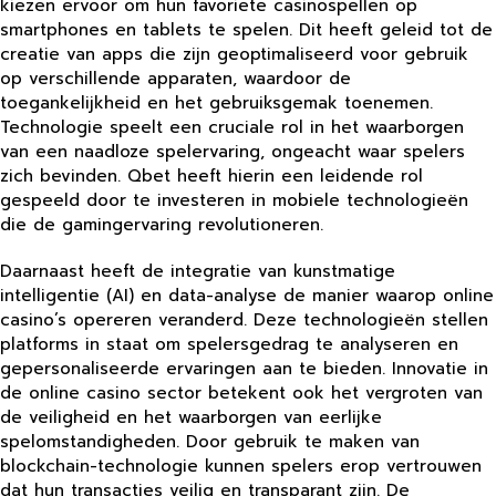
kiezen ervoor om hun favoriete casinospellen op
smartphones en tablets te spelen. Dit heeft geleid tot de
creatie van apps die zijn geoptimaliseerd voor gebruik
op verschillende apparaten, waardoor de
toegankelijkheid en het gebruiksgemak toenemen.
Technologie speelt een cruciale rol in het waarborgen
van een naadloze spelervaring, ongeacht waar spelers
zich bevinden. Qbet heeft hierin een leidende rol
gespeeld door te investeren in mobiele technologieën
die de gamingervaring revolutioneren.
Daarnaast heeft de integratie van kunstmatige
intelligentie (AI) en data-analyse de manier waarop online
casino’s opereren veranderd. Deze technologieën stellen
platforms in staat om spelersgedrag te analyseren en
gepersonaliseerde ervaringen aan te bieden. Innovatie in
de online casino sector betekent ook het vergroten van
de veiligheid en het waarborgen van eerlijke
spelomstandigheden. Door gebruik te maken van
blockchain-technologie kunnen spelers erop vertrouwen
dat hun transacties veilig en transparant zijn. De