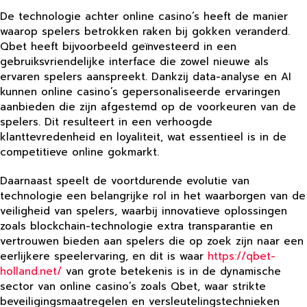
De technologie achter online casino’s heeft de manier
waarop spelers betrokken raken bij gokken veranderd.
Qbet heeft bijvoorbeeld geïnvesteerd in een
gebruiksvriendelijke interface die zowel nieuwe als
ervaren spelers aanspreekt. Dankzij data-analyse en AI
kunnen online casino’s gepersonaliseerde ervaringen
aanbieden die zijn afgestemd op de voorkeuren van de
spelers. Dit resulteert in een verhoogde
klanttevredenheid en loyaliteit, wat essentieel is in de
competitieve online gokmarkt.
Daarnaast speelt de voortdurende evolutie van
technologie een belangrijke rol in het waarborgen van de
veiligheid van spelers, waarbij innovatieve oplossingen
zoals blockchain-technologie extra transparantie en
vertrouwen bieden aan spelers die op zoek zijn naar een
eerlijkere speelervaring, en dit is waar
https://qbet-
holland.net/
van grote betekenis is in de dynamische
sector van online casino’s zoals Qbet, waar strikte
beveiligingsmaatregelen en versleutelingstechnieken