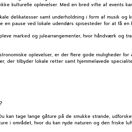
nikke kulturelle oplevelser. Med en bred vifte af events k
okale delikatesser samt underholdning i form af musik og
 en pause ved lokale udendørs spisesteder for at få en b
pleve marked og julearrangementer, hvor håndværk og trad
tronomiske oplevelser, er der flere gode muligheder for 
eder, der tilbyder lokale retter samt hjemmelavede specialit
?
Du kan tage lange gåture på de smukke strande, udforske 
ure i området, hvor du kan nyde naturen og den friske luft