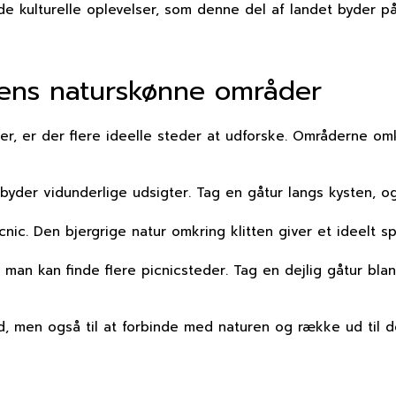
e kulturelle oplevelser, som denne del af landet byder på.
agens naturskønne områder
er, er der flere ideelle steder at udforske. Områderne om
byder vidunderlige udsigter. Tag en gåtur langs kysten, 
icnic. Den bjergrige natur omkring klitten giver et ideel
an kan finde flere picnicsteder. Tag en dejlig gåtur bland
d, men også til at forbinde med naturen og række ud til d