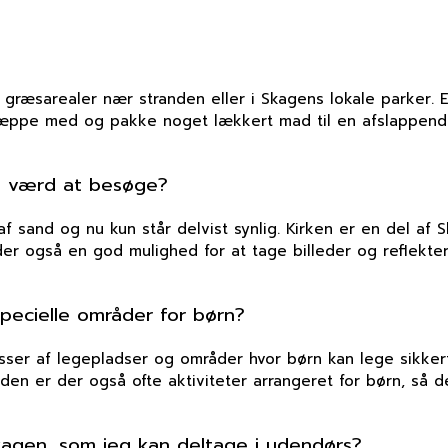
nde græsarealer nær stranden eller i Skagens lokale parker
tæppe med og pakke noget lækkert mad til en afslappende 
en værd at besøge?
af sand og nu kun står delvist synlig. Kirken er en del af
er også en god mulighed for at tage billeder og reflekter
specielle områder for børn?
ser af legepladser og områder hvor børn kan lege sikkert.
nden er der også ofte aktiviteter arrangeret for børn, så de
Skagen, som jeg kan deltage i udendørs?