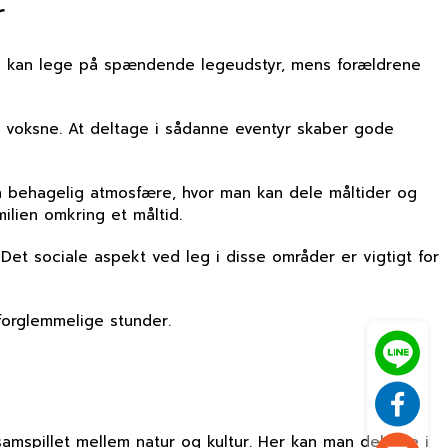
r
nene kan lege på spændende legeudstyr, mens forældrene
g voksne. At deltage i sådanne eventyr skaber gode
n behagelig atmosfære, hvor man kan dele måltider og
lien omkring et måltid.
et sociale aspekt ved leg i disse områder er vigtigt for
forglemmelige stunder.
samspillet mellem natur og kultur. Her kan man deltage i