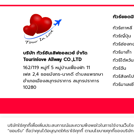
ทัวร์ยอดน
ทัวร์เกาหลี
ทัวร์ญี่ปุ่น
ทัวร์ฮ่องก
ทัวร์มาเก๊า
บริษัท ทัวร์อินเลิฟออลเวย์ จำกัด
Tourinlove Allway CO.,LTD
ทัวร์ไต้หวัน
162/119 หมู่ที่ 5 หมู่บ้านเฟื่องฟ้า 11
ทัวร์จีน
เฟส 2,4 ซอยมังกร-นาคดี ตำบลแพรกษา
ทัวร์สิงคโป
อำเภอเมืองสมุทรปราการ สมุทรปราการ
ทัวร์มาเลเซ
10280
บริษัทใช้คุกกี้เพื่อเพิ่มประสบการณ์และความพึงพอใจในการใช้งานเว็บไซ
“ยอมรับ” ถือว่าคุณได้อนุญาตให้เราใช้คุกกี้ ตามนโยบายคุกกี้ของบริษั