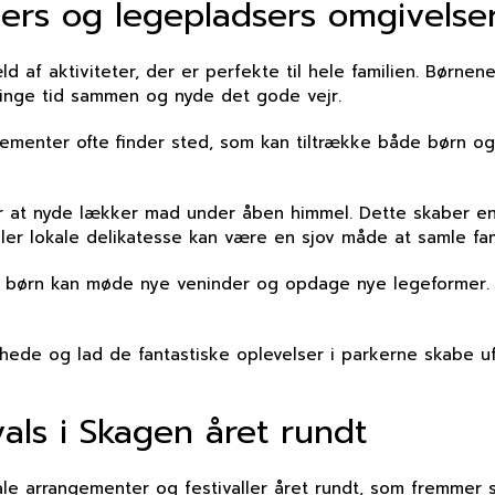
rkers og legepladsers omgivelse
d af aktiviteter, der er perfekte til hele familien. Bør
lbringe tid sammen og nyde det gode vejr.
ngementer ofte finder sted, som kan tiltrække både børn o
or at nyde lækker mad under åben himmel. Dette skaber e
er lokale delikatesse kan være en sjov måde at samle fami
or børn kan møde nye veninder og opdage nye legeformer. D
hede og lad de fantastiske oplevelser i parkerne skabe u
als i Skagen året rundt
ale arrangementer og festivaller året rundt, som fremmer 