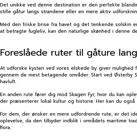
Det unikke ved denne destination er den perfekte blanding
stille gåtur langs strandene eller en mere aktiv udforskni
Med den friske brise fra havet og det tenkende solskin er
at betragte fugleliv, kan den naturlige skønhed i denne d
Foreslåede ruter til gåture lan
At udforske kysten ved vores elskede by giver mulighed fo
gennem de mest betagende områder. Start ved Østerby Stra
havluft.
En anden rute fører dig mod Skagen Fyr, hvor du kan oplev
der præsenterer lokal kultur og historie. Her kan du også 
For dem, der ønsker en mere udfordrende rute, er det ide
oplevelse, da den tilbyder indblik i områdets maritime tra
flora.