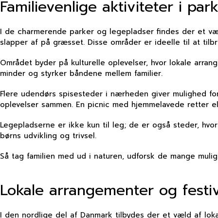
Familievenlige aktiviteter i pa
I de charmerende parker og legepladser findes der et væl
slapper af på græsset. Disse områder er ideelle til at ti
Området byder på kulturelle oplevelser, hvor lokale arra
minder og styrker båndene mellem familier.
Flere udendørs spisesteder i nærheden giver mulighed f
oplevelser sammen. En picnic med hjemmelavede retter ell
Legepladserne er ikke kun til leg; de er også steder, hv
børns udvikling og trivsel.
Så tag familien med ud i naturen, udforsk de mange mulig
Lokale arrangementer og festiv
I den nordlige del af Danmark tilbydes der et væld af lok