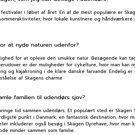
tivaler i løbet af året. En af de mest populære er Skagen
sommeraktiviteter, hvor lokale kunstnere og håndværkere
 for at nyde naturen udenfor?
ulighed for at opleve den smukke natur. Besøgende kan ta
Derudover er der muligheder for cykelture, hvor man kan n
ing og kajakroning i de klare danske farvande. Endelig er 
orståelse af Skagens charme.
mle familien til udendørs sjov?
ilbringe tid sammen udendørs. Et populært sted er Skagen 
rdligste punkt i Danmark, en fantastisk destination, hvor
viteter inkluderer også besøg i Skagen Dyrehave, hvor man k
gode minder sammen som familie.