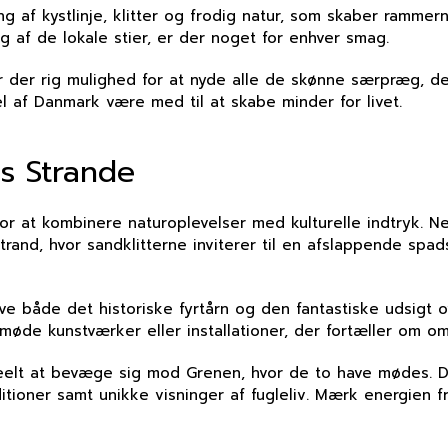
 af kystlinje, klitter og frodig natur, som skaber rammer
ng af de lokale stier, er der noget for enhver smag.
 der rig mulighed for at nyde alle de skønne særpræg, det
el af Danmark være med til at skabe minder for livet.
gs Strande
r at kombinere naturoplevelser med kulturelle indtryk. Ne
nd, hvor sandklitterne inviterer til en afslappende spad
e både det historiske fyrtårn og den fantastiske udsigt ov
møde kunstværker eller installationer, der fortæller om om
elt at bevæge sig mod Grenen, hvor de to have mødes. Den
ditioner samt unikke visninger af fugleliv. Mærk energien f