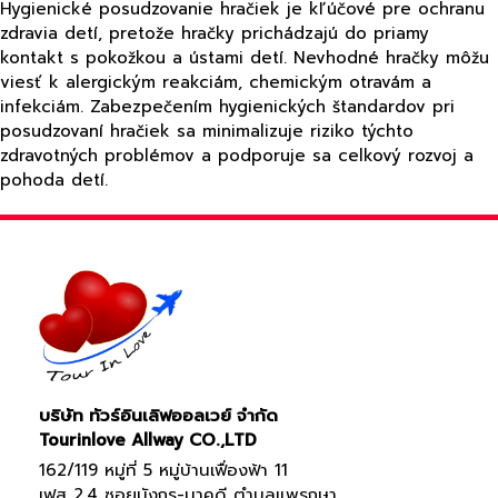
Hygienické posudzovanie hračiek je kľúčové pre ochranu
zdravia detí, pretože hračky prichádzajú do priamy
kontakt s pokožkou a ústami detí. Nevhodné hračky môžu
viesť k alergickým reakciám, chemickým otravám a
infekciám. Zabezpečením hygienických štandardov pri
posudzovaní hračiek sa minimalizuje riziko týchto
zdravotných problémov a podporuje sa celkový rozvoj a
pohoda detí.
บริษัท ทัวร์อินเลิฟออลเวย์ จำกัด
Tourinlove Allway CO.,LTD
162/119 หมู่ที่ 5 หมู่บ้านเฟื่องฟ้า 11
เฟส 2,4 ซอยมังกร-นาคดี ตำบลแพรกษา