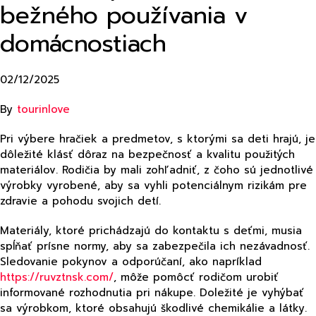
bežného používania v
domácnostiach
02/12/2025
By
tourinlove
Pri výbere hračiek a predmetov, s ktorými sa deti hrajú, je
dôležité klásť dôraz na bezpečnosť a kvalitu použitých
materiálov. Rodičia by mali zohľadniť, z čoho sú jednotlivé
výrobky vyrobené, aby sa vyhli potenciálnym rizikám pre
zdravie a pohodu svojich detí.
Materiály, ktoré prichádzajú do kontaktu s deťmi, musia
spĺňať prísne normy, aby sa zabezpečila ich nezávadnosť.
Sledovanie pokynov a odporúčaní, ako napríklad
https://ruvztnsk.com/
, môže pomôcť rodičom urobiť
informované rozhodnutia pri nákupe. Doležité je vyhýbať
sa výrobkom, ktoré obsahujú škodlivé chemikálie a látky.