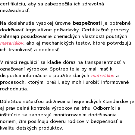
certifikáciu, aby sa zabezpečila ich zdravotná
nezávadnosť.
Na dosiahnutie vysokej úrovne
bezpečnosti
je potrebné
dodržiavať legislatívne požiadavky. Certifikačné procesy
zahŕňajú posudzovanie chemických vlastností použitých
materiálov
, ako aj mechanických testov, ktoré potvrdzujú
ich trvanlivosť a odolnosť.
V rámci regulácií sa kladie dôraz na transparentnosť v
označovaní výrobkov. Spotrebitelia by mali mať k
dispozícii informácie o použitie daných
materiálov
a
procesoch, ktorými prešli, aby mohli urobiť informované
rozhodnutia.
Dôležitou súčasťou udržiavania hygienických štandardov je
aj pravidelná kontrola výrobkov na trhu. Odborníci a
inštitúcie sa zaoberajú monitorovaním dodržiavania
noriem, čím posilňujú dôveru rodičov v bezpečnosť a
kvalitu detských produktov.