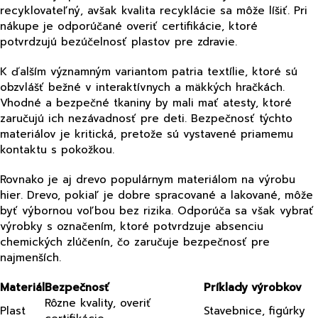
recyklovateľný, avšak kvalita recyklácie sa môže líšiť. Pri
nákupe je odporúčané overiť certifikácie, ktoré
potvrdzujú bezúčelnosť plastov pre zdravie.
K ďalším významným variantom patria textílie, ktoré sú
obzvlášť bežné v interaktívnych a mäkkých hračkách.
Vhodné a bezpečné tkaniny by mali mať atesty, ktoré
zaručujú ich nezávadnosť pre deti. Bezpečnosť týchto
materiálov je kritická, pretože sú vystavené priamemu
kontaktu s pokožkou.
Rovnako je aj drevo populárnym materiálom na výrobu
hier. Drevo, pokiaľ je dobre spracované a lakované, môže
byť výbornou voľbou bez rizika. Odporúča sa však vybrať
výrobky s označením, ktoré potvrdzuje absenciu
chemických zlúčenín, čo zaručuje bezpečnosť pre
najmenších.
Materiál
Bezpečnosť
Príklady výrobkov
Rôzne kvality, overiť
Plast
Stavebnice, figúrky