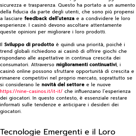
sicurezza e trasparenza. Questo ha portato a un aumento
della fiducia da parte degli utenti, che sono più propensi
a lasciare
feedback dell’utenza
e a condividere le loro
esperienze. I casinò devono ascoltare attentamente
queste opinioni per migliorare i loro prodotti.
Il
Sviluppo di prodotto
è quindi una priorità, poiché i
trend globali richiedono ai casinò di offrire giochi che
rispondano alle aspettative in continua crescita dei
consumatori. Attraverso
miglioramenti continuativi
, i
casinò online possono sfruttare opportunità di crescita e
rimanere competitivi nel proprio mercato, soprattutto se
si considerano le
novità del settore
e le nuove
https://nine-casinos.it/it-it/
che influenzano l’esperienza
dei giocatori. In questo contesto, è essenziale restare
informati sulle tendenze e anticipare i desideri dei
giocatori.
Tecnologie Emergenti e il Loro