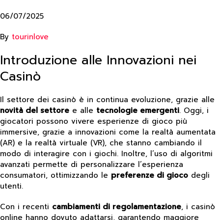
06/07/2025
By
tourinlove
Introduzione alle Innovazioni nei
Casinò
Il settore dei casinò è in continua evoluzione, grazie alle
novità del settore
e alle
tecnologie emergenti
. Oggi, i
giocatori possono vivere esperienze di gioco più
immersive, grazie a innovazioni come la realtà aumentata
(AR) e la realtà virtuale (VR), che stanno cambiando il
modo di interagire con i giochi. Inoltre, l’uso di algoritmi
avanzati permette di personalizzare l’esperienza
consumatori, ottimizzando le
preferenze di gioco
degli
utenti.
Con i recenti
cambiamenti di regolamentazione
, i casinò
online hanno dovuto adattarsi, garantendo maggiore