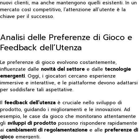
nuovi clienti, ma anche mantengono quelli esistenti. In un
mercato così competitivo, l’attenzione all’utente è la
chiave per il successo.
Analisi delle Preferenze di Gioco e
Feedback dell’Utenza
Le preferenze di gioco evolvono costantemente,
influenzate dalle
novità del settore
e dalle
tecnologie
emergenti
. Oggi, i giocatori cercano esperienze
immersive e interattive, e le piattaforme devono adattarsi
per soddisfare tali aspettative.
Il
feedback dell’utenza
è cruciale nello sviluppo di
prodotto, guidando i miglioramenti e le innovazioni. Ad
esempio, le case da gioco che monitorano attentamente
gli
sviluppi di prodotto
possono rispondere rapidamente
ai
cambiamenti di regolamentazione
e alle
preferenze di
gioco
emergenti.