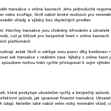
ovádět transakce v online kasinech. Jeho jednoduchá regist
ler nebo ecoPayz, Skrill nabízí široké možnosti pro minimál
provádět vklady a výběry bez zbytečných prodlev.
ní. Všechny transakce jsou chráněny šifrováním a uživatel
vodů, což je klíčové pro bezpečné hraní v online kasinech.
ních platformách.
užívají, avšak Skrill si udržuje svou pozici díky kombinaci 
ovat své transakce v reálném čase. Výběry z online kasin 
o způsobem mohou hráči rychle přistupovat k svým výhrám a
ek, která poskytuje uživatelům rychlý a bezpečný způsob, 
jí efektivní způsob, jak spravovat finanční transakce. Uživ
 údajů. Neteller také nabízí velmi nízký minimální vklad, c