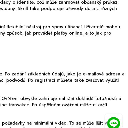
oklady o identitě, což může zahrnovat občanský průkaz
ostupný. Skrill také podporuje převody do a z různých
í flexibilní nástroj pro správu financí. Uživatelé mohou
ný způsob, jak provádět platby online, a to jak pro
e. Po zadání základních údajů, jako je e-mailová adresa a
nci podvodů. Po registraci můžete také zvažovat využití
u. Ověření obvykle zahrnuje nahrání dokladů totožnosti a
line transakce. Po úspěšném ověření můžete začít
 požadavky na minimální vklad. To se může lišit v