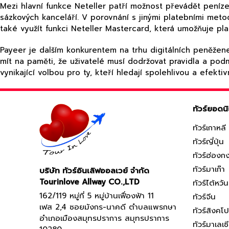
Mezi hlavní funkce Neteller patří možnost převádět peníze 
sázkových kanceláří. V porovnání s jinými platebními metod
také využít funkci Neteller Mastercard, která umožňuje pla
Payeer je dalším konkurentem na trhu digitálních peněženek,
mít na paměti, že uživatelé musí dodržovat pravidla a pod
vynikající volbou pro ty, kteří hledají spolehlivou a efekt
ทัวร์ยอดน
ทัวร์เกาหลี
ทัวร์ญี่ปุ่น
ทัวร์ฮ่องก
ทัวร์มาเก๊า
บริษัท ทัวร์อินเลิฟออลเวย์ จำกัด
Tourinlove Allway CO.,LTD
ทัวร์ไต้หวัน
162/119 หมู่ที่ 5 หมู่บ้านเฟื่องฟ้า 11
ทัวร์จีน
เฟส 2,4 ซอยมังกร-นาคดี ตำบลแพรกษา
ทัวร์สิงคโป
อำเภอเมืองสมุทรปราการ สมุทรปราการ
ทัวร์มาเลเซ