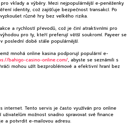
 pro vklady a výběry. Mezi nejpopulárnější e-peněženky
ěření identity, což zajišťuje bezpečnost transakcí. Po
 vyzkoušet různé hry bez velkého rizika.
ce a rychlostí převodů, což je činí atraktivními pro
ýhodou pro ty, kteří preferují větší soukromí. Payeer se
v poslední době stále populárnější.
ičemž mnohá online kasina podporují populární e-
ps://bahigo-casino-online.com/
, abyste se seznámili s
 hráči mohou užít bezproblémové a efektivní hraní bez
 internet. Tento servis je často využíván pro online
bízí uživatelům možnost snadno spravovat své finance
aje a potvrdit e-mailovou adresu.