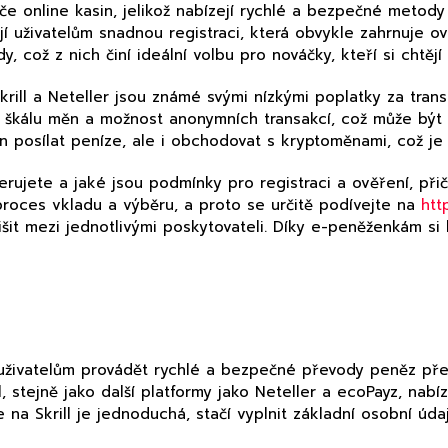
e online kasin, jelikož nabízejí rychlé a bezpečné metody
ují uživatelům snadnou registraci, která obvykle zahrnuje ov
 což z nich činí ideální volbu pro nováčky, kteří si chtějí
ll a Neteller jsou známé svými nízkými poplatky za transak
u škálu měn a možnost anonymních transakcí, což může být v
 posílat peníze, ale i obchodovat s kryptoměnami, což je 
ferujete a jaké jsou podmínky pro registraci a ověření, př
 proces vkladu a výběru, a proto se určitě podívejte na
htt
šit mezi jednotlivými poskytovateli. Díky e-peněženkám si
e uživatelům provádět rychlé a bezpečné převody peněz přes
ll, stejně jako další platformy jako Neteller a ecoPayz, na
e na Skrill je jednoduchá, stačí vyplnit základní osobní úd