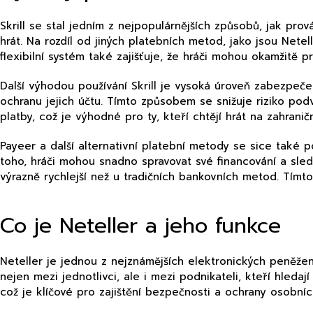
Skrill se stal jedním z nejpopulárnějších způsobů, jak pr
hrát. Na rozdíl od jiných platebních metod, jako jsou Netel
flexibilní systém také zajišťuje, že hráči mohou okamžitě 
Další výhodou používání Skrill je vysoká úroveň zabezpeče
ochranu jejich účtu. Tímto způsobem se snižuje riziko pod
platby, což je výhodné pro ty, kteří chtějí hrát na zahranič
Payeer a další alternativní platební metody se sice také po
toho, hráči mohou snadno spravovat své financování a sled
výrazně rychlejší než u tradičních bankovních metod. Tímt
Co je Neteller a jeho funkce
Neteller je jednou z nejznámějších elektronických peněžen
nejen mezi jednotlivci, ale i mezi podnikateli, kteří hleda
což je klíčové pro zajištění bezpečnosti a ochrany osobních