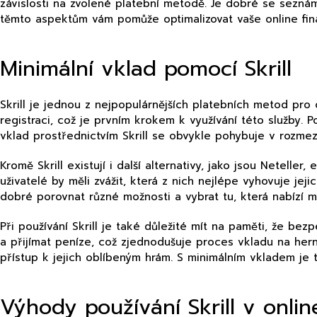
závislosti na zvolené platební metodě. Je dobré se sezná
těmto aspektům vám pomůže optimalizovat vaše online fina
Minimální vklad pomocí Skrill
Skrill je jednou z nejpopulárnějších platebních metod pro 
registraci, což je prvním krokem k využívání této služby. 
vklad prostřednictvím Skrill se obvykle pohybuje v rozmez
Kromě Skrill existují i další alternativy, jako jsou Netel
uživatelé by měli zvážit, která z nich nejlépe vyhovuje j
dobré porovnat různé možnosti a vybrat tu, která nabízí mi
Při používání Skrill je také důležité mít na paměti, že be
a přijímat peníze, což zjednodušuje proces vkladu na hern
přístup k jejich oblíbeným hrám. S minimálním vkladem je 
Výhody používání Skrill v onlin