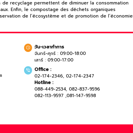
és de recyclage permettent de diminuer la consommation
riaux. Enfin, le compostage des déchets organiques
préservation de l’écosystème et de promotion de l’économie
วัน-เวลาทำการ
จันทร์-ศุกร์ : 09:00-18:00
เสาร์ : 09:00-17:00
Office :
m
02-174-2346
,
02-174-2347
Hotline :
088-449-2534
,
082-837-9596
082-113-9597
,
081-147-9598