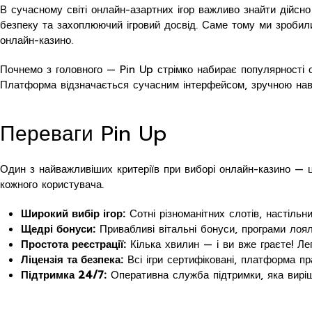
В сучасному світі онлайн-азартних ігор важливо знайти дійсн
безпеку та захоплюючий ігровий досвід. Саме тому ми зробили
онлайн-казино.
Почнемо з головного — Pin Up стрімко набирає популярності сер
Платформа відзначається сучасним інтерфейсом, зручною наві
Переваги Pin Up
Один з найважливіших критеріїв при виборі онлайн-казино — ц
кожного користувача.
Широкий вибір ігор:
Сотні різноманітних слотів, настільн
Щедрі бонуси:
Привабливі вітальні бонуси, програми лоял
Простота реєстрації:
Кілька хвилин — і ви вже граєте! Ле
Ліцензія та безпека:
Всі ігри сертифіковані, платформа п
Підтримка 24/7:
Оперативна служба підтримки, яка виріши