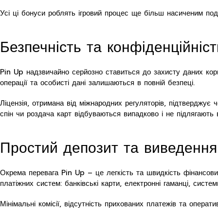
Усі ці бонуси роблять ігровий процес ще більш насиченим под
Безпечність та конфіденційніст
Pin Up надзвичайно серйозно ставиться до захисту даних кори
операції та особисті дані залишаються в повній безпеці.
Ліцензія, отримана від міжнародних регуляторів, підтверджує
спін чи роздача карт відбуваються випадково і не підлягають 
Простий депозит та виведення
Окрема перевага Pin Up – це легкість та швидкість фінансови
платіжних систем: банківські карти, електронні гаманці, систе
Мінімальні комісії, відсутність прихованих платежів та операт