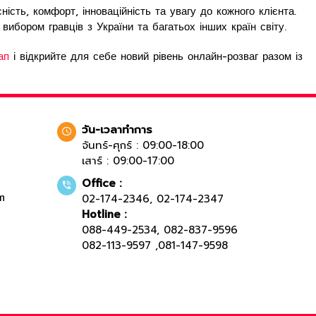
сть, комфорт, інноваційність та увагу до кожного клієнта.
вибором гравців з України та багатьох інших країн світу.
ап
і відкрийте для себе новий рівень онлайн-розваг разом із
วัน-เวลาทำการ
จันทร์-ศุกร์ : 09:00-18:00
เสาร์ : 09:00-17:00
Office :
m
02-174-2346
,
02-174-2347
Hotline :
088-449-2534
,
082-837-9596
082-113-9597
,
081-147-9598