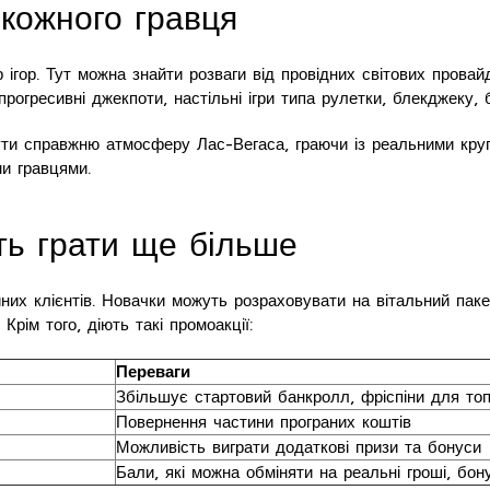
 кожного гравця
ігор. Тут можна знайти розваги від провідних світових провай
огресивні джекпоти, настільні ігри типа рулетки, блекджеку, б
ути справжню атмосферу Лас-Вегаса, граючи із реальними круп’
и гравцями.
ть грати ще більше
них клієнтів. Новачки можуть розраховувати на вітальний паке
рім того, діють такі промоакції:
Переваги
Збільшує стартовий банкролл, фріспіни для топ
Повернення частини програних коштів
Можливість виграти додаткові призи та бонуси
Бали, які можна обміняти на реальні гроші, бон