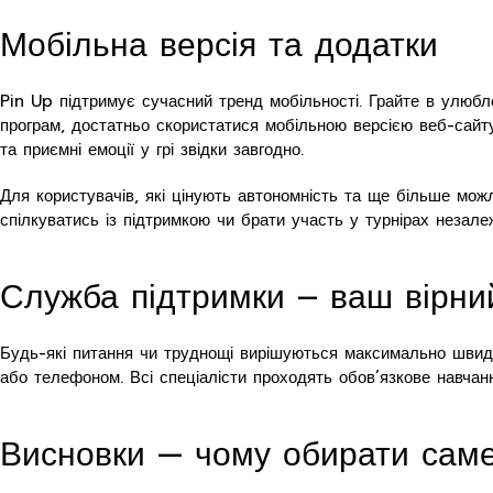
Мобільна версія та додатки
Pin Up підтримує сучасний тренд мобільності. Грайте в улюбле
програм, достатньо скористатися мобільною версією веб-сайт
та приємні емоції у грі звідки завгодно.
Для користувачів, які цінують автономність та ще більше можл
спілкуватись із підтримкою чи брати участь у турнірах незале
Служба підтримки – ваш вірни
Будь-які питання чи труднощі вирішуються максимально швидк
або телефоном. Всі спеціалісти проходять обов’язкове навчання
Висновки — чому обирати саме