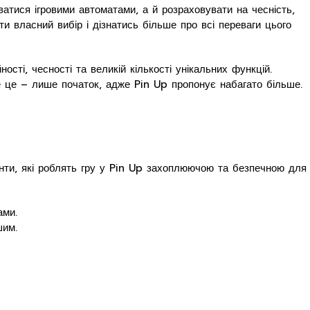
атися ігровими автоматами, а й розраховувати на чесність,
 власний вибір і дізнатись більше про всі переваги цього
ості, чесності та великій кількості унікальних функцій.
е це – лише початок, адже Pin Up пропонує набагато більше.
енти, які роблять гру у Pin Up захоплюючою та безпечною для
ами.
шим.