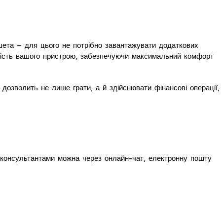
ншета – для цього не потрібно завантажувати додаткових
тність вашого пристрою, забезпечуючи максимальний комфорт
дозволить не лише грати, а й здійснювати фінансові операції,
з консультантами можна через онлайн-чат, електронну пошту