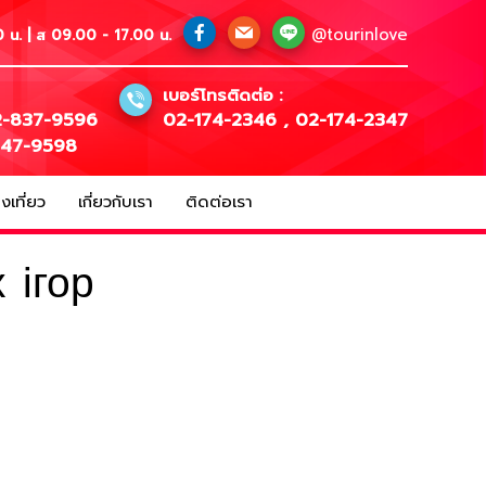
@tourinlove
 น. | ส 09.00 - 17.00 น.
เบอร์โทรติดต่อ :
-837-9596
02-174-2346
,
02-174-2347
147-9598
เที่ยว
เกี่ยวกับเรา
ติดต่อเรา
 ігор