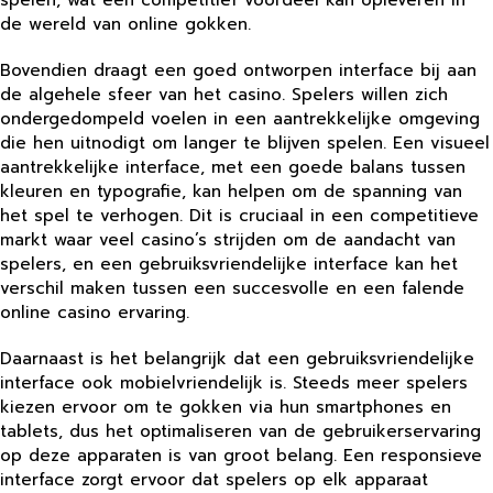
de wereld van online gokken.
Bovendien draagt een goed ontworpen interface bij aan
de algehele sfeer van het casino. Spelers willen zich
ondergedompeld voelen in een aantrekkelijke omgeving
die hen uitnodigt om langer te blijven spelen. Een visueel
aantrekkelijke interface, met een goede balans tussen
kleuren en typografie, kan helpen om de spanning van
het spel te verhogen. Dit is cruciaal in een competitieve
markt waar veel casino’s strijden om de aandacht van
spelers, en een gebruiksvriendelijke interface kan het
verschil maken tussen een succesvolle en een falende
online casino ervaring.
Daarnaast is het belangrijk dat een gebruiksvriendelijke
interface ook mobielvriendelijk is. Steeds meer spelers
kiezen ervoor om te gokken via hun smartphones en
tablets, dus het optimaliseren van de gebruikerservaring
op deze apparaten is van groot belang. Een responsieve
interface zorgt ervoor dat spelers op elk apparaat