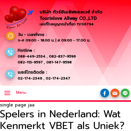
บริษัท ทัวร์อินเลิฟออลเวย์ จำกัด
Tourinlove Allway CO.,LTD
เลขที่ใบอนุญาตนำเที่ยว 11/06794
วัน - เวลาทำการ :
จ-ศ 09.00 - 18.00 น. | ส 09.00 - 17.00 น.
Hotline :
088-449-2534
,
082-837-9596
082-113-9597
,
081-147-9598
เบอร์โทรติดต่อ :
02-174-2346
,
02-174-2347
Menu
single page jaa
Spelers in Nederland: Wat
Kenmerkt VBET als Uniek?