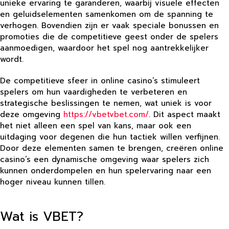
unieke ervaring te garanderen, waarbij visuele effecten
en geluidselementen samenkomen om de spanning te
verhogen. Bovendien zijn er vaak speciale bonussen en
promoties die de competitieve geest onder de spelers
aanmoedigen, waardoor het spel nog aantrekkelijker
wordt.
De competitieve sfeer in online casino’s stimuleert
spelers om hun vaardigheden te verbeteren en
strategische beslissingen te nemen, wat uniek is voor
deze omgeving
https://vbetvbet.com/
. Dit aspect maakt
het niet alleen een spel van kans, maar ook een
uitdaging voor degenen die hun tactiek willen verfijnen.
Door deze elementen samen te brengen, creëren online
casino’s een dynamische omgeving waar spelers zich
kunnen onderdompelen en hun spelervaring naar een
hoger niveau kunnen tillen.
Wat is VBET?