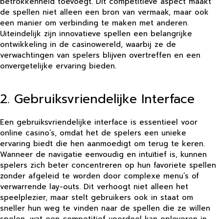
betrokkenheid toevoegt. Dit competitieve aspect maakt
de spellen niet alleen een bron van vermaak, maar ook
een manier om verbinding te maken met anderen.
Uiteindelijk zijn innovatieve spellen een belangrijke
ontwikkeling in de casinowereld, waarbij ze de
verwachtingen van spelers blijven overtreffen en een
onvergetelijke ervaring bieden.
2. Gebruiksvriendelijke Interface
Een gebruiksvriendelijke interface is essentieel voor
online casino’s, omdat het de spelers een unieke
ervaring biedt die hen aanmoedigt om terug te keren.
Wanneer de navigatie eenvoudig en intuïtief is, kunnen
spelers zich beter concentreren op hun favoriete spellen
zonder afgeleid te worden door complexe menu’s of
verwarrende lay-outs. Dit verhoogt niet alleen het
speelplezier, maar stelt gebruikers ook in staat om
sneller hun weg te vinden naar de spellen die ze willen
spelen, wat een competitief voordeel kan opleveren in