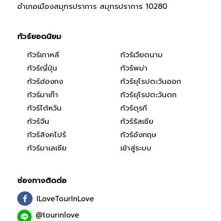
อำเภอเมืองสมุทรปราการ สมุทรปราการ 10280
ทัวร์ยอดนิยม
ทัวร์เกาหลี
ทัวร์เวียดนาม
ทัวร์ญี่ปุ่น
ทัวร์พม่า
ทัวร์ฮ่องกง
ทัวร์ยุโรปตะวันออก
ทัวร์มาเก๊า
ทัวร์ยุโรปตะวันตก
ทัวร์ไต้หวัน
ทัวร์ตุรกี
ทัวร์จีน
ทัวร์รัสเซีย
ทัวร์สิงคโปร์
ทัวร์อังกฤษ
ทัวร์มาเลเซีย
เข้าสู่ระบบ
ช่องทางติดต่อ
ILoveTourInLove
@tourinlove