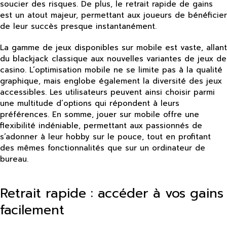
soucier des risques. De plus, le retrait rapide de gains
est un atout majeur, permettant aux joueurs de bénéficier
de leur succès presque instantanément.
La gamme de jeux disponibles sur mobile est vaste, allant
du blackjack classique aux nouvelles variantes de jeux de
casino. L’optimisation mobile ne se limite pas à la qualité
graphique, mais englobe également la diversité des jeux
accessibles. Les utilisateurs peuvent ainsi choisir parmi
une multitude d’options qui répondent à leurs
préférences. En somme, jouer sur mobile offre une
flexibilité indéniable, permettant aux passionnés de
s’adonner à leur hobby sur le pouce, tout en profitant
des mêmes fonctionnalités que sur un ordinateur de
bureau.
Retrait rapide : accéder à vos gains
facilement