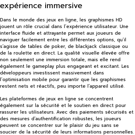
expérience immersive
Dans le monde des jeux en ligne, les graphismes HD
jouent un rôle crucial dans l’expérience utilisateur. Une
interface fluide et attrayante permet aux joueurs de
naviguer facilement entre les différentes options, qu’il
s’agisse de tables de poker, de blackjack classique ou
de la roulette en direct. La qualité visuelle élevée offre
non seulement une immersion totale, mais elle rend
également le gameplay plus engageant et excitant. Les
développeurs investissent massivement dans
l’optimisation mobile pour garantir que les graphismes
restent nets et réactifs, peu importe l’appareil utilisé.
Les plateformes de jeux en ligne se concentrent
également sur la sécurité et le soutien en direct pour
rassurer les utilisateurs. Avec des paiements sécurisés et
des mesures d’authentification robustes, les joueurs
peuvent se concentrer sur le plaisir du jeu sans se
soucier de la sécurité de leurs informations personnelles.