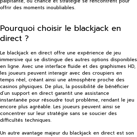
palpitante, où chance et stratégie se rencontrent pour
offrir des moments inoubliables.
Pourquoi choisir le blackjack en
direct ?
Le blackjack en direct offre une expérience de jeu
immersive qui se distingue des autres options disponibles
en ligne. Avec une interface fluide et des graphismes HD,
les joueurs peuvent interagir avec des croupiers en
temps réel, créant ainsi une atmosphère proche des
casinos physiques. De plus, la possibilité de bénéficier
d’un support en direct garantit une assistance
instantanée pour résoudre tout problème, rendant le jeu
encore plus agréable. Les joueurs peuvent ainsi se
concentrer sur leur stratégie sans se soucier des
difficultés techniques.
Un autre avantage majeur du blackjack en direct est son