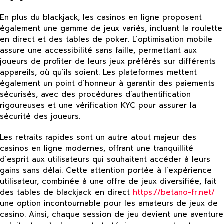
En plus du blackjack, les casinos en ligne proposent
également une gamme de jeux variés, incluant la roulette
en direct et des tables de poker. L’optimisation mobile
assure une accessibilité sans faille, permettant aux
joueurs de profiter de leurs jeux préférés sur différents
appareils, où qu’ils soient. Les plateformes mettent
également un point d’honneur à garantir des paiements
sécurisés, avec des procédures d’authentification
rigoureuses et une vérification KYC pour assurer la
sécurité des joueurs.
Les retraits rapides sont un autre atout majeur des
casinos en ligne modernes, offrant une tranquillité
d’esprit aux utilisateurs qui souhaitent accéder à leurs
gains sans délai. Cette attention portée à l’expérience
utilisateur, combinée à une offre de jeux diversifiée, fait
des tables de blackjack en direct
https://betano-fr.net/
une option incontournable pour les amateurs de jeux de
casino. Ainsi, chaque session de jeu devient une aventure