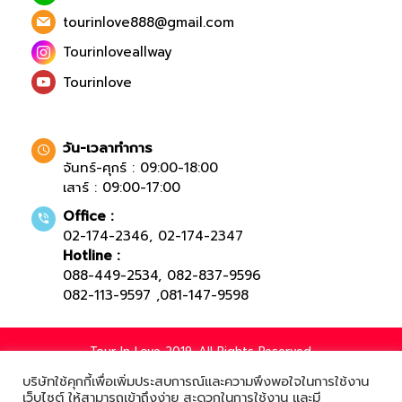
tourinlove888@gmail.com
Tourinloveallway
Tourinlove
วัน-เวลาทำการ
จันทร์-ศุกร์ : 09:00-18:00
เสาร์ : 09:00-17:00
Office :
02-174-2346
,
02-174-2347
Hotline :
088-449-2534
,
082-837-9596
082-113-9597
,
081-147-9598
Tour In Love 2019. All Rights Reserved.
บริษัทใช้คุกกี้เพื่อเพิ่มประสบการณ์และความพึงพอใจในการใช้งาน
เว็บไซต์ ให้สามารถเข้าถึงง่าย สะดวกในการใช้งาน และมี