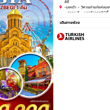
ลิซี่
-มเคต้า - วิหารเก่าแก่แห่งม
- คาซเบกิ - มหาวิหารตรินิตี้ 
ไทซึ - มหาวิหาร บรากาติ - คู
เดินทางช่วง
โน่ - ล่องเรือชมทะเลดำ - 
4
ดาว