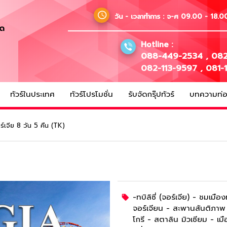
วัน - เวลาทำการ :
จ-ศ 09.00 - 18.00
ัด
Hotline :
088-449-2534
,
082
082-113-9597
,
081-
ทัวร์ในประเทศ
ทัวร์โปรโมชั่น
รับจัดกรุ๊ปทัวร์
บทความท่อง
ร์เจีย 8 วัน 5 คืน (TK)
-ทบิลิซี่ (จอร์เจีย) - ชมเมือ
จอร์เจียน - สะพานสันติภาพ
โกรี - สตาลิน มิวเซียม - เมือ