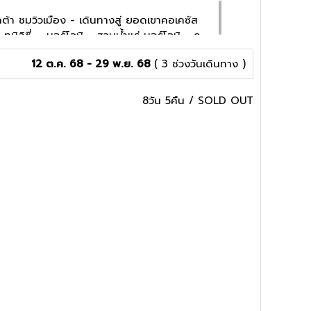
เคต้า ชมวิวเมือง - เดินทางสู่ ยอดเขาคอเคซัส
-ทบิลิซี่ – บอร์โจมิ - สวนน้ำแร่ บอร์โจมิ - คู
ไทซึ – ถ้ำ โพรมีธีอุส -เมืองบาทูมิ - อาลิ นี
12 ต.ค. 68 - 29 พ.ย. 68
( 3 ช่วงวันเดินทาง )
อิสระชอปปิ้งย่าน THE PLAZA
8วัน 5คืน
/
SOLD OUT