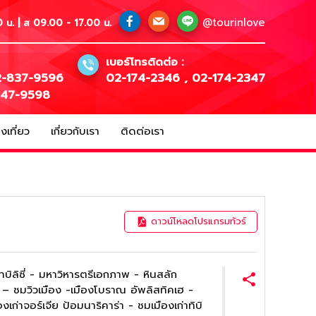
@tourinlove
 น. | ส 09.00 - 17.00 น.
เบอร์โทรติดต่อ :
-837-9596
02-174-2346
,
02-174-2347
147-9598
เที่ยว
เกี่ยวกับเรา
ติดต่อเรา
ดาวน์โหลดโปรแกรมทัวร์
งทบิลิซี่ - มหาวิหารตรีเอกภาพ - หินสลัก
 – ชมวิวเมือง -เมืองโบราณ อัพลิสทิคเฮ -
งเก่าจอร์เจีย ป้อมนาริคาร่า - ชมเมืองเก่าทิบิ