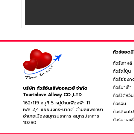
ทัวร์ยอดน
ทัวร์เกาหลี
ทัวร์ญี่ปุ่น
ทัวร์ฮ่องก
ทัวร์มาเก๊า
บริษัท ทัวร์อินเลิฟออลเวย์ จำกัด
Tourinlove Allway CO.,LTD
ทัวร์ไต้หวัน
162/119 หมู่ที่ 5 หมู่บ้านเฟื่องฟ้า 11
ทัวร์จีน
เฟส 2,4 ซอยมังกร-นาคดี ตำบลแพรกษา
ทัวร์สิงคโป
อำเภอเมืองสมุทรปราการ สมุทรปราการ
ทัวร์มาเลเซ
10280