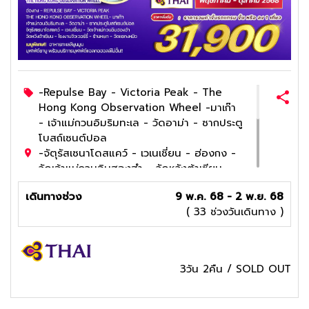
-Repulse Bay - Victoria Peak - The
Hong Kong Observation Wheel -มาเก๊า
- เจ้าแม่กวนอิมริมทะเล - วัดอาม่า - ซากประตู
โบสถ์เซนต์ปอล
-จัตุรัสเซนาโดสแคว์ - เวเนเชี่ยน - ฮ่องกง -
วัดเจ้าแม่กวนอิมฮองฮำ - วัดหวังต้าเซียน
-โรงงานจิวเวอร์รี่ - ร้านหยก - วัดแชกงหมิว
เดินทางช่วง
9 พ.ค. 68 - 2 พ.ย. 68
-เมนูพิเศษ!! อาหารทะเลลียูนมูน -เมนูพิเศษ!!
( 33 ช่วงวันเดินทาง )
ติ่มซำรสต้นตำรับของฮ่องกง -เมนูพิเศษ!!
ติ่มซำรสต้นตำรับของฮ่องกง -เมนูพิเศษ!! ชา
บูสไตล์ฮ่องกง พร้อมบริการบุฟเฟ่ต์เบียร์ไม่
อั้น !!
3วัน 2คืน
/
SOLD OUT
4
ดาว