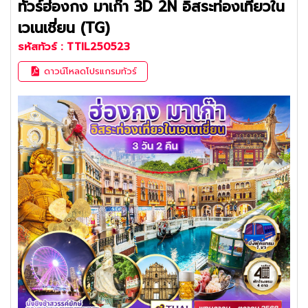
ทัวร์ฮ่องกง มาเก๊า 3D 2N อิสระท่องเที่ยวใน
เวเนเชี่ยน (TG)
รหัสทัวร์ :
TTIL250523
ดาวน์โหลดโปรแกรมทัวร์