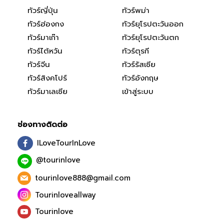
ทัวร์ญี่ปุ่น
ทัวร์พม่า
ทัวร์ฮ่องกง
ทัวร์ยุโรปตะวันออก
ทัวร์มาเก๊า
ทัวร์ยุโรปตะวันตก
ทัวร์ไต้หวัน
ทัวร์ตุรกี
ทัวร์จีน
ทัวร์รัสเซีย
ทัวร์สิงคโปร์
ทัวร์อังกฤษ
ทัวร์มาเลเซีย
เข้าสู่ระบบ
ช่องทางติดต่อ
ILoveTourInLove
@tourinlove
tourinlove888@gmail.com
Tourinloveallway
Tourinlove