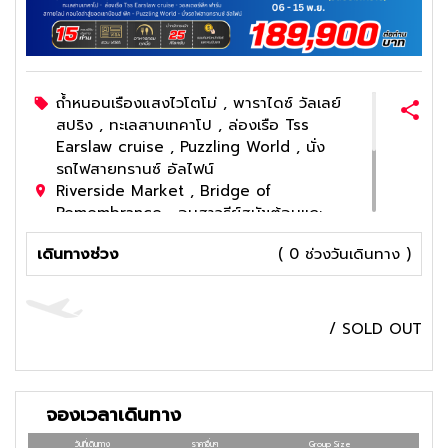
ถ้ำหนอนเรืองแสงไวโตโม่ , พาราไดซ์ วัลเลย์
สปริง , ทะเลสาบเทคาโป , ล่องเรือ Tss
Earslaw cruise , Puzzling World , นั่ง
รถไฟสายทรานซ์ อัลไฟน์
Riverside Market , Bridge of
Remembrance , อนุสาวรีย์สุนัขต้อนแกะ ,
เมืองโฮกิติกะ , ฟ๊อกซ์ กลาเซียร์
เดินทางช่วง
( 0 ช่วงวันเดินทาง )
พิเศษเมนูอาหารค่ำสไตล์ชาวเมารีแบบแฮงงิ ,
พิเศษเมนูบาร์บิคิวในหมู่บ้านฮอบบิต , พิเศษ
เมนูกุ้งมังกรเลิศรสท่านละครึ่งตัว
4
ดาว
/
SOLD OUT
จองเวลาเดินทาง
วันที่เดินทาง
ราคาอื่นๆ
Group Size