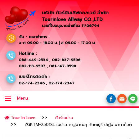
บริษัท ทัวร์อินเลิฟออลเวย์ จำกัด
Tourinlove Allway CO.,LTD
เลขที่ใบอนุญาตนำเที่ยว 11/06794
วัน - เวลาทำการ :
จ-ศ 09.00 - 18.00 น. | ส 09.00 - 17.00 น.
Hotline :
088-449-2534
,
082-837-9596
082-113-9597
,
081-147-9598
เบอร์โทรติดต่อ :
02-174-2346
,
02-174-2347
Menu
Tour In Love
ทัวร์เนปาล
ZGKTM-2501SL เนปาล กาฐมาณฑุ ภักตะปูร์ ปะฏัน นากาก็อต