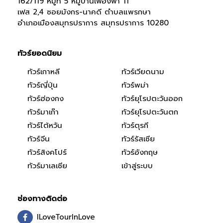
162/119 หมู่ที่ 5 หมู่บ้านเฟื่องฟ้า 11
เฟส 2,4 ซอยมังกร-นาคดี ตำบลแพรกษา
อำเภอเมืองสมุทรปราการ สมุทรปราการ 10280
ทัวร์ยอดนิยม
ทัวร์เกาหลี
ทัวร์เวียดนาม
ทัวร์ญี่ปุ่น
ทัวร์พม่า
ทัวร์ฮ่องกง
ทัวร์ยุโรปตะวันออก
ทัวร์มาเก๊า
ทัวร์ยุโรปตะวันตก
ทัวร์ไต้หวัน
ทัวร์ตุรกี
ทัวร์จีน
ทัวร์รัสเซีย
ทัวร์สิงคโปร์
ทัวร์อังกฤษ
ทัวร์มาเลเซีย
เข้าสู่ระบบ
ช่องทางติดต่อ
ILoveTourInLove