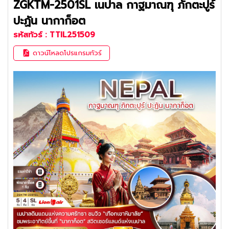
ZGKTM-2501SL เนปาล กาฐมาณฑุ ภักตะปูร์
ปะฏัน นากาก็อต
รหัสทัวร์ :
TTIL251509
ดาวน์โหลดโปรแกรมทัวร์