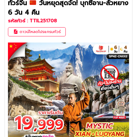
ทัวร์จีน
วันหยุดสุดจัด! บุกซีอาน-ลั่วหยาง
6 วัน 4 คืน
รหัสทัวร์ :
TTIL251708
ดาวน์โหลดโปรแกรมทัวร์