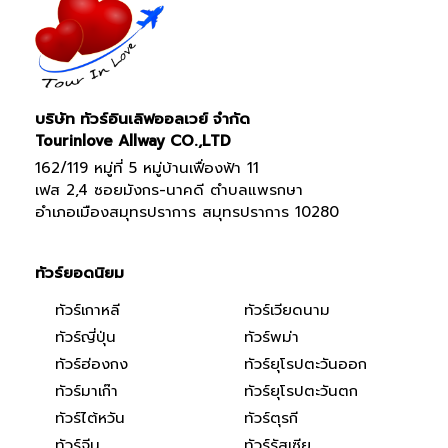
บริษัท ทัวร์อินเลิฟออลเวย์ จำกัด
Tourinlove Allway CO.,LTD
162/119 หมู่ที่ 5 หมู่บ้านเฟื่องฟ้า 11
เฟส 2,4 ซอยมังกร-นาคดี ตำบลแพรกษา
อำเภอเมืองสมุทรปราการ สมุทรปราการ 10280
ทัวร์ยอดนิยม
ทัวร์เกาหลี
ทัวร์เวียดนาม
ทัวร์ญี่ปุ่น
ทัวร์พม่า
ทัวร์ฮ่องกง
ทัวร์ยุโรปตะวันออก
ทัวร์มาเก๊า
ทัวร์ยุโรปตะวันตก
ทัวร์ไต้หวัน
ทัวร์ตุรกี
ทัวร์จีน
ทัวร์รัสเซีย