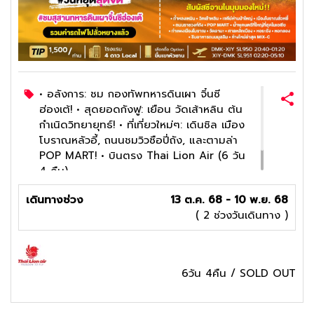
• อลังการ: ชม กองทัพทหารดินเผา จิ๋นซี
ฮ่องเต้! • สุดยอดกังฟู: เยือน วัดเส้าหลิน ต้น
กำเนิดวิทยายุทธ์! • ที่เที่ยวใหม่ๆ: เดินชิล เมือง
โบราณหลัวอี้, ถนนชมวิวซือปี่ถัง, และตามล่า
POP MART! • บินตรง Thai Lion Air (6 วัน
4 คืน)
4
ดาว
เดินทางช่วง
13 ต.ค. 68 - 10 พ.ย. 68
( 2 ช่วงวันเดินทาง )
6วัน 4คืน
/
SOLD OUT