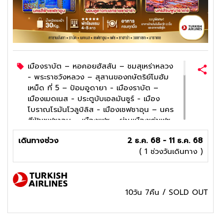
เมืองราบัต – หอคอยฮัสสัน – ชมสุเหร่าหลวง
- พระราชวังหลวง – สุสานของกษัตริย์โมฮัม
เหม็ด ที่ 5 – ป้อมอูดายา - เมืองราบัต –
เมืองเมดเนส - ประตูบับเอลมันซูร์ - เมือง
โบราณโรมันโวลูบิลิส - เมืองเชฟชาอุน – นคร
สีฟ้าเชฟชาอูน – เมืองเฟซ - ย่านเมืองเก่าเฟซ
- ประตู– เมืองเออร์ฟอร์ด - เมืองเมอร์ซูก้า
เดินทางช่วง
2 ธ.ค. 68 - 11 ธ.ค. 68
(ทะเลทรายซาฮาร่า)สีน้ำเงิน - เมเดอร์ซา บุอ์
( 1 ช่วงวันเดินทาง )
มาเนีย – ตลาดซูกเอลอัตตารีน - น้ำพุ
ธรรมชาติ - สุเหร่าใหญ่ไคเราวัน - บ่อฟอกและ
ย้อมสีหนัง – ประตูพระราชวังหลวงแห่งเฟส –
เมืองอิเฟรน - เมืองมิเดล - ซี่อูฐรับแสงอรุณ
10วัน 7คืน
/
SOLD OUT
ณ ทะเลทรายชาฮาร่า - เมืองเมอร์ซูก้า -
โอเอซิสทินเจียร์ – หุบเขาดาเดส - ทอดร้า
จอร์จ - เมืองวอซาเซท – เมืองวอซาเซท -