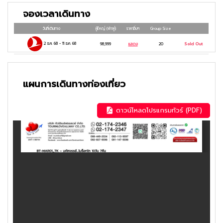
Atlas Corporation Studios - ป้อมทาเริท -
จองเวลาเดินทาง
เมืองมาราเกช - เมืองไอท์ เบนฮาดดู – ป้อม
ไอท์ เบนฮาดดู – พระราชวังบาเฮีย – จัตุรัส
วันที่เดินทาง
ผู้ใหญ่
(พักคู่)
ราคาอื่นๆ
Group Size
กลางเมือง – สวนจาร์ดีน มาจอแรล – เมือง
2 ธ.ค. 68
-
11 ธ.ค. 68
98,999
แสดง
20
Sold Out
คาซาซาบลังก้า – สุเหร่าแห่งกษัตริย์ ฮัสขันที่
2 – โมร็อกโกมออลล์ – เมืองคาซาบลังก้า –
เมืองมาราเกช
แผนการเดินทางท่องเที่ยว
ดาวน์โหลดโปรแกรมทัวร์ (PDF)