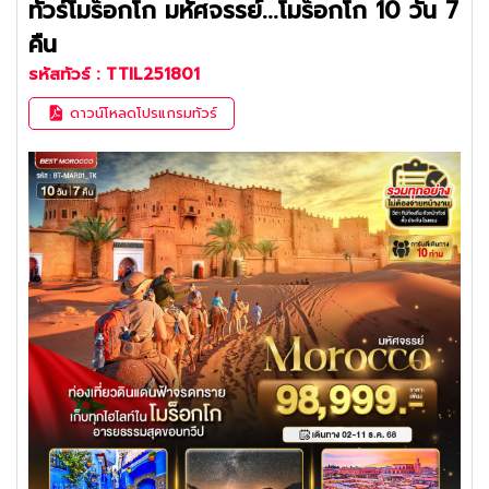
ทัวร์โมร็อกโก มหัศจรรย์...โมร็อกโก 10 วัน 7
คืน
รหัสทัวร์ :
TTIL251801
ดาวน์โหลดโปรแกรมทัวร์