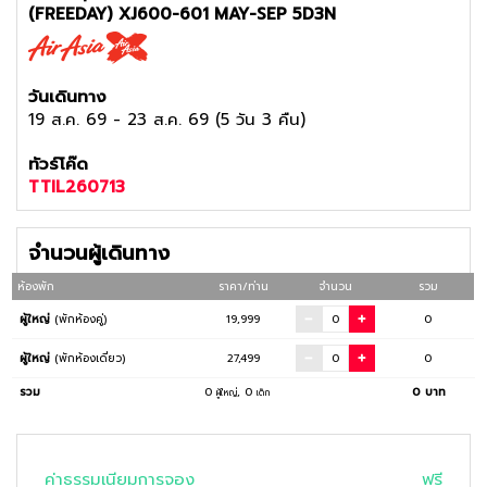
(FREEDAY) XJ600-601 MAY-SEP 5D3N
วันเดินทาง
19 ส.ค. 69
-
23 ส.ค. 69
(
5 วัน 3 คืน
)
ทัวร์โค๊ด
TTIL260713
จำนวนผู้เดินทาง
ห้องพัก
ราคา/ท่าน
จำนวน
รวม
ผู้ใหญ่
(พักห้องคู่)
19,999
0
ผู้ใหญ่
(พักห้องเดี่ยว)
27,499
0
รวม
0
,
0
0
บาท
ผู้ใหญ่
เด็ก
ค่าธรรมเนียมการจอง
ฟรี