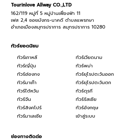
Tourinlove Allway CO.,LTD
162/119 หมู่ที่ 5 หมู่บ้านเฟื่องฟ้า 11
เฟส 2,4 ซอยมังกร-นาคดี ตำบลแพรกษา
อำเภอเมืองสมุทรปราการ สมุทรปราการ 10280
ทัวร์ยอดนิยม
ทัวร์เกาหลี
ทัวร์เวียดนาม
ทัวร์ญี่ปุ่น
ทัวร์พม่า
ทัวร์ฮ่องกง
ทัวร์ยุโรปตะวันออก
ทัวร์มาเก๊า
ทัวร์ยุโรปตะวันตก
ทัวร์ไต้หวัน
ทัวร์ตุรกี
ทัวร์จีน
ทัวร์รัสเซีย
ทัวร์สิงคโปร์
ทัวร์อังกฤษ
ทัวร์มาเลเซีย
เข้าสู่ระบบ
ช่องทางติดต่อ