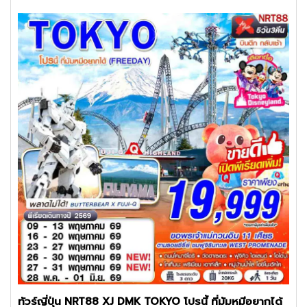
ทัวร์ญี่ปุ่น NRT88 XJ DMK TOKYO โปรนี้ ที่มัมหมีอยากได้