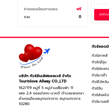
ค่าธรรมเนียมการจอง
ฟรี
ส่งใบ
รวม
0
ทัวร์ยอดน
ทัวร์เกาหลี
ทัวร์ญี่ปุ่น
ทัวร์ฮ่องก
ทัวร์มาเก๊า
บริษัท ทัวร์อินเลิฟออลเวย์ จำกัด
Tourinlove Allway CO.,LTD
ทัวร์ไต้หวัน
162/119 หมู่ที่ 5 หมู่บ้านเฟื่องฟ้า 11
ทัวร์จีน
เฟส 2,4 ซอยมังกร-นาคดี ตำบลแพรกษา
ทัวร์สิงคโป
อำเภอเมืองสมุทรปราการ สมุทรปราการ
ทัวร์มาเลเซ
10280