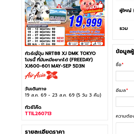
ผู้ใหญ่
รวม
ข้อมูลผ
ทัวร์ญี่ปุ่น NRT88 XJ DMK TOKYO
โปรนี้ ที่มัมหมีอยากได้ (FREEDAY)
ชื่อ
*
XJ600-601 MAY-SEP 5D3N
วันเดินทาง
อีเมล
*
19 ส.ค. 69
-
23 ส.ค. 69
(
5 วัน 3 คืน
)
ทัวร์โค๊ด
TTIL260713
ความต้อ
รายละเอียดราคา