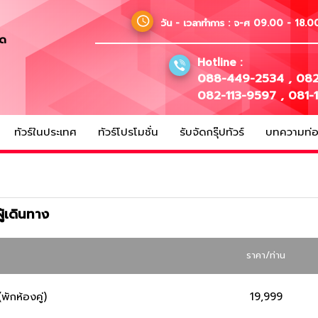
วัน - เวลาทำการ :
จ-ศ 09.00 - 18.00
ัด
Hotline :
088-449-2534
,
082
082-113-9597
,
081-
ทัวร์ในประเทศ
ทัวร์โปรโมชั่น
รับจัดกรุ๊ปทัวร์
บทความท่อง
้เดินทาง
ราคา/ท่าน
(พักห้องคู่)
19,999