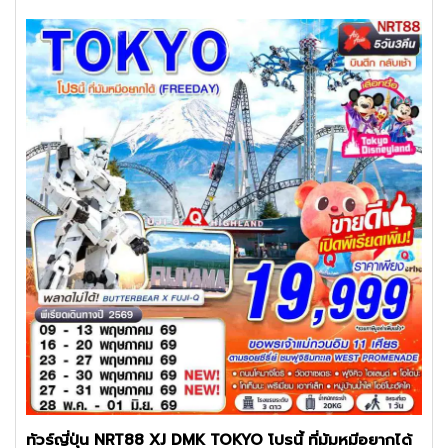
ทัวร์ญี่ปุ่น NRT88 XJ DMK TOKYO โปรนี้ ที่มัมหมีอยากได้