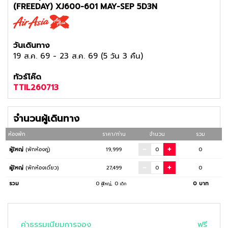
(FREEDAY) XJ600-601 MAY-SEP 5D3N
วันเดินทาง
19 ส.ค. 69
-
23 ส.ค. 69
(
5 วัน 3 คืน
)
ทัวร์โค๊ด
TTIL260713
จำนวนผู้เดินทาง
ห้องพัก
ราคา/ท่าน
จำนวน
รวม
ผู้ใหญ่
(พักห้องคู่)
19,999
0
ผู้ใหญ่
(พักห้องเดี่ยว)
27,499
0
รวม
0
,
0
0
บาท
ผู้ใหญ่
เด็ก
ค่าธรรมเนียมการจอง
ฟรี