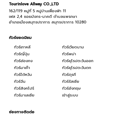
Tourinlove Allway CO.,LTD
162/119 หมู่ที่ 5 หมู่บ้านเฟื่องฟ้า 11
เฟส 2,4 ซอยมังกร-นาคดี ตำบลแพรกษา
อำเภอเมืองสมุทรปราการ สมุทรปราการ 10280
ทัวร์ยอดนิยม
ทัวร์เกาหลี
ทัวร์เวียดนาม
ทัวร์ญี่ปุ่น
ทัวร์พม่า
ทัวร์ฮ่องกง
ทัวร์ยุโรปตะวันออก
ทัวร์มาเก๊า
ทัวร์ยุโรปตะวันตก
ทัวร์ไต้หวัน
ทัวร์ตุรกี
ทัวร์จีน
ทัวร์รัสเซีย
ทัวร์สิงคโปร์
ทัวร์อังกฤษ
ทัวร์มาเลเซีย
เข้าสู่ระบบ
ช่องทางติดต่อ