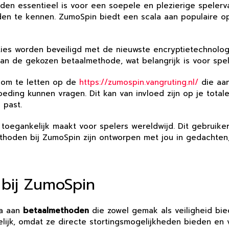
en essentieel is voor een soepele en plezierige spelerva
eden te kennen. ZumoSpin biedt een scala aan populaire opt
sacties worden beveiligd met de nieuwste encryptietechnolo
van de gekozen betaalmethode, wat belangrijk is voor spel
l om te letten op de
https://zumospin.vangruting.nl/
die aan
goeding kunnen vragen. Dit kan van invloed zijn op je tot
 past.
in toegankelijk maakt voor spelers wereldwijd. Dit gebrui
thoden bij ZumoSpin zijn ontworpen met jou in gedachten, 
 bij ZumoSpin
la aan
betaalmethoden
die zowel gemak als veiligheid bie
ikelijk, omdat ze directe stortingsmogelijkheden bieden e