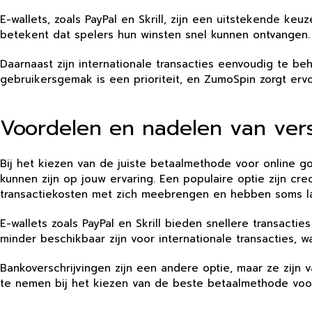
E-wallets, zoals PayPal en Skrill, zijn een uitstekende k
betekent dat spelers hun winsten snel kunnen ontvangen
Daarnaast zijn internationale transacties eenvoudig te be
gebruikersgemak is een prioriteit, en ZumoSpin zorgt erv
Voordelen en nadelen van ver
Bij het kiezen van de juiste betaalmethode voor online go
kunnen zijn op jouw ervaring. Een populaire optie zijn c
transactiekosten met zich meebrengen en hebben soms l
E-wallets zoals PayPal en Skrill bieden snellere transacti
minder beschikbaar zijn voor internationale transacties, 
Bankoverschrijvingen zijn een andere optie, maar ze zijn
te nemen bij het kiezen van de beste betaalmethode voo