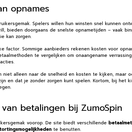
van opnames
ruikersgemak. Spelers willen hun winsten snel kunnen ont
Skrill, bieden doorgaans de snelste opnametijden – vaak b
ie kan zorgen.
ijke factor. Sommige aanbieders rekenen kosten voor opna
etaalmethoden te vergelijken om onaangename verrassinge
acties.
m niet alleen naar de snelheid en kosten te kijken, maar
ijn en dat je zonder zorgen kunt spelen. Kortom, bij het
egen.
 van betalingen bij ZumoSpin
ikersgemak voorop. De site biedt verschillende
betaalme
tortingsmogelijkheden
te benutten.