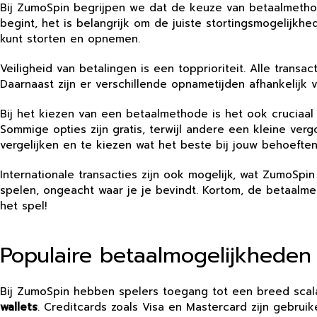
Bij ZumoSpin begrijpen we dat de keuze van betaalmethod
begint, het is belangrijk om de juiste stortingsmogelijkh
kunt storten en opnemen.
Veiligheid van betalingen is een topprioriteit. Alle tran
Daarnaast zijn er verschillende opnametijden afhankelijk 
Bij het kiezen van een betaalmethode is het ook cruciaa
Sommige opties zijn gratis, terwijl andere een kleine ver
vergelijken en te kiezen wat het beste bij jouw behoeften
Internationale transacties zijn ook mogelijk, wat ZumoSp
spelen, ongeacht waar je je bevindt. Kortom, de betaalme
het spel!
Populaire betaalmogelijkheden
Bij ZumoSpin hebben spelers toegang tot een breed sca
wallets
. Creditcards zoals Visa en Mastercard zijn gebru