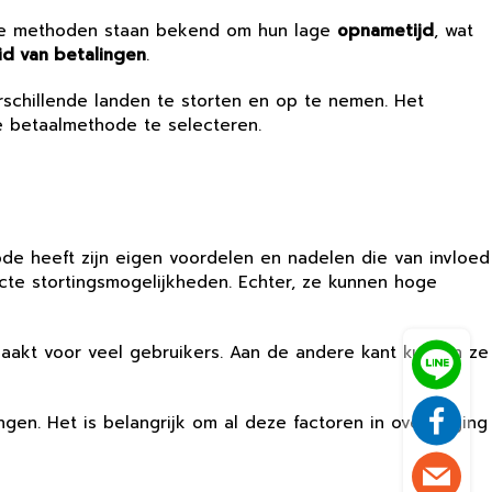
. Deze methoden staan bekend om hun lage
opnametijd
, wat
eid van betalingen
.
erschillende landen te storten en op te nemen. Het
te betaalmethode te selecteren.
ode heeft zijn eigen voordelen en nadelen die van invloed
ecte stortingsmogelijkheden. Echter, ze kunnen hoge
k maakt voor veel gebruikers. Aan de andere kant kunnen ze
gen. Het is belangrijk om al deze factoren in overweging