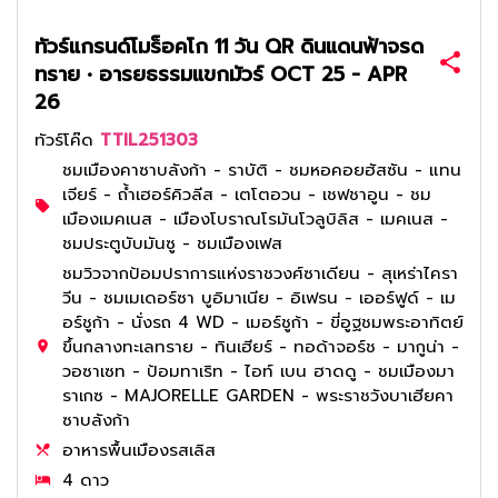
ทัวร์แกรนด์โมร็อคโก 11 วัน QR ดินแดนฟ้าจรด
ทราย • อารยธรรมแขกมัวร์ OCT 25 - APR
26
ทัวร์โค๊ด
TTIL251303
ชมเมืองคาซาบลังก้า - ราบัติ - ชมหอคอยฮัสซัน - แทน
เจียร์ - ถ้ำเฮอร์คิวลีส - เตโตอวน - เชฟชาอูน - ชม
เมืองเมคเนส - เมืองโบราณโรมันโวลูบิลิส - เมคเนส -
ชมประตูบับมันซู - ชมเมืองเฟส
ชมวิวจากป้อมปราการแห่งราชวงศ์ซาเดียน - สุเหร่าไครา
วีน - ชมเมเดอร์ซา บูอิมาเนีย - อิเฟรน - เออร์ฟูด์ - เม
อร์ชูก้า - นั่งรถ 4 WD - เมอร์ชูก้า - ขี่อูฐชมพระอาทิตย์
ขึ้นกลางทะเลทราย - ทินเฮียร์ - ทอด้าจอร์ช - มากูน่า -
วอซาเซท - ป้อมทาเริท - ไอท์ เบน ฮาดดู - ชมเมืองมา
ราเกซ - MAJORELLE GARDEN - พระราชวังบาเฮียคา
ซาบลังก้า
อาหารพื้นเมืองรสเลิส
4 ดาว