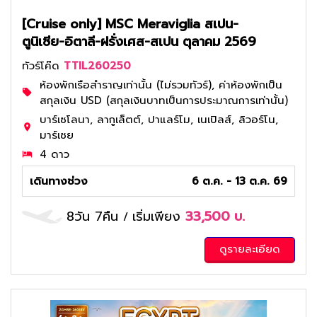
[Cruise only] MSC Meraviglia สเปน-
ตูนิเซีย-อิตาลี-ฝรั่งเศส-สเปน ตุลาคม 2569
ทัวร์โค๊ด
TTIL260250
ห้องพักเรือสำราญเท่านั้น (ไม่รวมทัวร์), ค่าห้องพักเป็น
สกุลเงิน USD (สกุลเงินบาทเป็นการประมาณการเท่านั้น)
บาร์เซโลนา, ลากูเล็ตต์, ปาแลร์โม, เนเปิลส์, ลิวอร์โน,
มาร์เซย
4 ดาว
เดินทางช่วง
6 ต.ค. - 13 ต.ค. 69
8วัน 7คืน
เริ่มเพียง
33,500
บ.
/
ดูรายละเอียด