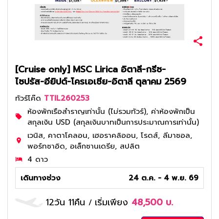
[Cruise only] MSC Lirica อิตาลี-กรีซ-
ไซปรัส-อียิปต์-โครเอเชีย-อิตาลี ตุลาคม 2569
ทัวร์โค๊ด
TTIL260253
ห้องพักเรือสำราญเท่านั้น (ไม่รวมทัวร์), ค่าห้องพักเป็น
สกุลเงิน USD (สกุลเงินบาทเป็นการประมาณการเท่านั้น)
เวนิส, คาตาโคลอน, เฮอราคลิออน, โรดส์, ลีมาซอล,
พอร์ทซาอิด, อเล็กซานเดรีย, สปลิต
4 ดาว
เดินทางช่วง
24 ต.ค. - 4 พ.ย. 69
12วัน 11คืน
เริ่มเพียง
48,500
บ.
/