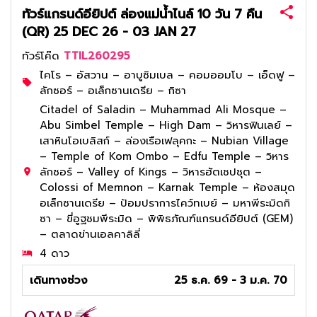
ทัวร์แกรนด์อียิปต์ ล่องแม่น้ำไนล์ 10 วัน 7 คืน
(QR) 25 DEC 26 - 03 JAN 27
ทัวร์โค๊ด
TTIL260295
ไคโร – อัสวาน – อาบูซิมเบล – คอมออมโบ – เอ็ดฟู –
ลักซอร์ – อเล็กซานเดรีย – กิซา
Citadel of Saladin – Muhammad Ali Mosque –
Abu Simbel Temple – High Dam – วิหารฟินเลย์ –
เสาหินโอเบลิสก์ – ล่องเรือเฟลุคกะ – Nubian Village
– Temple of Kom Ombo – Edfu Temple – วิหาร
ลักซอร์ – Valley of Kings – วิหารฮัตเชปซุต –
Colossi of Memnon – Karnak Temple – ห้องสมุด
อเล็กซานเดรีย – ป้อมปราการไคว์ทเบย์ – มหาพีระมิดกิ
ซา – ขี่อูฐชมพีระมิด – พิพิธภัณฑ์แกรนด์อียิปต์ (GEM)
– ตลาดข่านเอลคาลิลี่
4 ดาว
เดินทางช่วง
25 ธ.ค. 69 - 3 ม.ค. 70