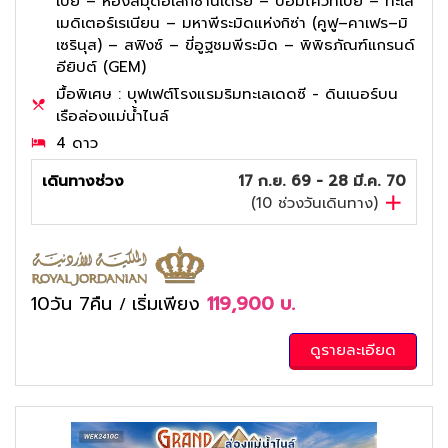
เปย์ – ห้องสมุดอเล็กซานเดรีย – ป้อมไควท์เบย์ – ทะเล
เมดิเตอร์เรเนียน – มหาพีระมิดแห่งกิซ่า (คูฟู–คาเฟร–มิ
เซรินุส) – สฟิงซ์ – ขี่อูฐชมพีระมิด – พิพิธภัณฑ์แกรนด์
อียิปต์ (GEM)
มื้อพิเศษ : บุฟเฟต์โรงแรมริมทะเลเดดซี - ดินเนอร์บน
เรือล่องแม่น้ำไนล์
4 ดาว
เดินทางช่วง
17 ก.ย. 69 - 28 มี.ค. 70
(
10
ช่วงวันเดินทาง)
10วัน 7คืน
เริ่มเพียง
119,900
บ.
/
ดูรายละเอียด