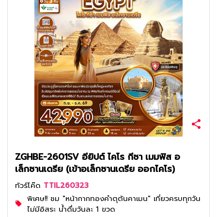
ZGHBE-2601SV อียิปต์ ไคโร กีซา เมมฟิส อ
เล็กซานเดรีย (เข้าอเล็กซานเดรีย ออกไคโร)
ทัวร์โค๊ด
TTIL260323
พิเศษ!! ชม "หน้ากากทองคำตุตันคาเมน" เที่ยวครบทุกวัน
ไม่มีอิสระ น้ำดื่มวันละ 1 ขวด