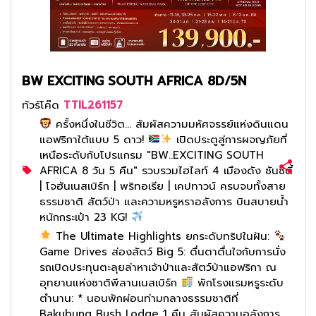
BW EXCITING SOUTH AFRICA 8D/5N
ทัวร์โค๊ด
TTIL261157
ครั้งหนึ่งในชีวิต... สัมผัสความมหัศจรรย์แห่งดินแดน
แอฟริกาใต้แบบ 5 ดาว!
เปิดประตูสู่การผจญภัยที่
เหนือระดับกับโปรแกรม "BW..EXCITING SOUTH
AFRICA 8 วัน 5 คืน" รวบรวมไฮไลท์ 4 เมืองดัง ซันซิตี้
| โจฮันเนสเบิร์ก | พริทอเรีย | เคปทาวน์ ครบจบทั้งสาย
ธรรมชาติ สัตว์ป่า และความหรูหราอลังการ บินสบายน้ำ
หนักกระเป๋า 23 KG!
The Ultimate Highlights ยกระดับทริปในฝัน:
Game Drives ส่องสัตว์ Big 5: ตื่นตาตื่นใจกับการนั่ง
รถเปิดประทุนตะลุยล่าหาเจ้าป่าและสัตว์ป่าแอฟริกา ณ
อุทยานแห่งชาติพีลานเนสเบิร์ก
พักโรงแรมหรูระดับ
ตำนาน: * นอนพักผ่อนท่ามกลางธรรมชาติที่
Bakubung Bush Lodge 1 คืน สัมผัสความอลังการ