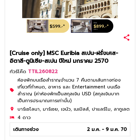
[Cruise only] MSC Euribia สเปน-ฝรั่งเศส-
อิตาลี-ตูนิเซีย-สเปน ปีใหม่ มกราคม 2570
ทัวร์โค๊ด
TTIL260822
ห้องพักบนเรือสำราญจำนวน 7 คืนตามเส้นทางท่อง
เที่ยวที่กำหนด, อาหาร และ Entertainment บนเรือ
สำราญ (ค่าห้องพักเป็นสกุลเงิน USD (สกุลเงินบาท
เป็นการประมาณการเท่านั้น)
บาร์เซโลนา, มาร์เซย, เจนัว, เนเปิลส์, ปาแลร์โม, ลากูเลต
4 ดาว
เดินทางช่วง
2 ม.ค. - 9 ม.ค. 70