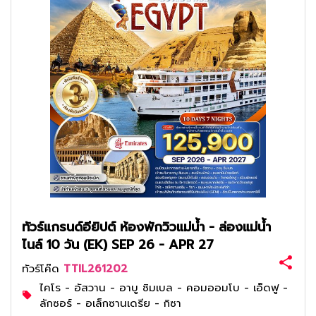
ทัวร์แกรนด์อียิปต์ ห้องพักวิวแม่น้ำ - ล่องแม่น้ำ
ไนล์ 10 วัน (EK) SEP 26 - APR 27
ทัวร์โค๊ด
TTIL261202
ไคโร - อัสวาน - อาบู ซิมเบล - คอมออมโบ - เอ็ดฟู -
ลักซอร์ - อเล็กซานเดรีย - กิซา