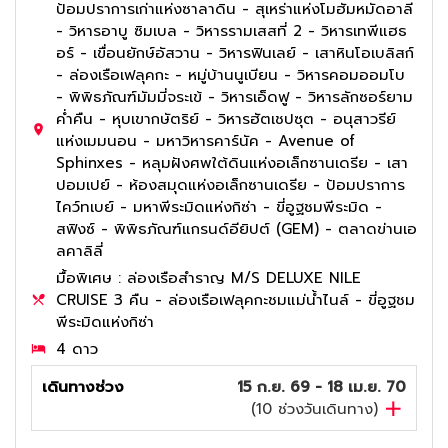
ป้อมปราการเก่าแห่งซาลาดิน - สุเหร่าแห่งโมฮัมหมัดอาลี
- วิหารอาบู ซิมเบล - วิหารรามเสสที่ 2 - วิหารเทพีแฮธ
อร์ - เขื่อนยักษ์อัสวาน - วิหารฟินเลย์ - เสาหินโอเบลิสก์
- ล่องเรือเฟลุคกะ - หมู่บ้านนูเบียน - วิหารคอมออมโบ
- พิพิธภัณฑ์มัมมี่จระเข้ - วิหารเอ็ดฟู - วิหารลักซอร์ยาม
ค่ำคืน - หุบเขากษัตริย์ - วิหารฮัตเชปซุต - อนุสาวรีย์
แห่งเมมนอน - มหาวิหารคาร์นัค - Avenue of
Sphinxes - หลุมฝังศพใต้ดินแห่งอเล็กซานเดรีย - เสา
ปอมเปย์ - ห้องสมุดแห่งอเล็กซานเดรีย - ป้อมปราการ
ไคว์ทเบย์ - มหาพีระมิดแห่งกิซ่า - ขี่อูฐชมพีระมิด -
สฟิงซ์ - พิพิธภัณฑ์แกรนด์อียิปต์ (GEM) - ตลาดข่านเอ
ลคาลิลี่
มื้อพิเศษ : ล่องเรือสำราญ M/S DELUXE NILE
CRUISE 3 คืน - ล่องเรือเฟลุคกะชมแม่น้ำไนล์ - ขี่อูฐชม
พีระมิดแห่งกิซ่า
4 ดาว
เดินทางช่วง
15 ก.ย. 69 - 18 เม.ย. 70
(
10
ช่วงวันเดินทาง)