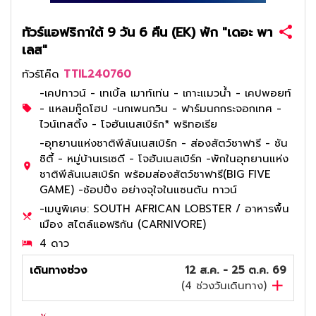
ทัวร์แอฟริกาใต้ 9 วัน 6 คืน (EK) พัก "เดอะ พา
เลส"
ทัวร์โค๊ด
TTIL240760
-เคปทาวน์ - เทเบิ้ล เมาท์เท่น - เกาะแมวน้ำ - เคปพอยท์
- แหลมกู๊ดโฮป -นกเพนกวิน - ฟาร์มนกกระจอกเทศ -
ไวน์เทสติ้ง - โจฮันเนสเบิร์ก* พริทอเรีย
-อุทยานแห่งชาติพีลันเนสเบิร์ก - ส่องสัตว์ซาฟารี - ซัน
ซิตี้ - หมู่บ้านเรเซดี - โจฮันเนสเบิร์ก -พักในอุทยานแห่ง
ชาติพีลันเนสเบิร์ก พร้อมส่องสัตว์ซาฟารี(BIG FIVE
GAME) -ช้อปปิ้ง อย่างจุใจในแซนตัน ทาวน์
-เมนูพิเศษ: SOUTH AFRICAN LOBSTER / อาหารพื้น
เมือง สไตล์แอฟริกัน (CARNIVORE)
4 ดาว
เดินทางช่วง
12 ส.ค. - 25 ต.ค. 69
(
4
ช่วงวันเดินทาง)