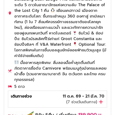
ระดับ 5 ดาวในอาณาจักรแห่งความลับ The Palace of
the Lost City 1 คืน
เยือนเคปทาวน์ เมืองตาก
อากาศระดับโลก: ขึ้นกระเช้าหมุน 360 องศาสู่ เทเบิลเมา
ท์เทน (1 ใน 7 สิ่งมหัศจรรย์ทางธรรมชาติของโลกยุค
ใหม่), ล่องเรือชมเกาะแมวน้ำ และแวะทักทายความน่ารัก
ของฝูงนกเพนกวินที่ หาดโบลเดอร์
ชิมไวน์ & ช้อป
ปิ้ง: ชิมไวน์รสเลิศที่ไร่เก่าแก่ Groot Constantia และ
ช้อปปิ้งชิลๆ ที่ V&A Waterfront
Optional Tour:
โอกาสพิเศษในการขึ้นบอลลูนยักษ์ลอยฟ้าชมวิวมุมสูง (มี
ค่าใช้จ่ายเพิ่มเติม)
มื้ออาหารสุดพิเศษ: ลิ้มลองมื้อค่ำสุดตื่นเต้นที่
ภัตตาคารชื่อดัง Carnivore พร้อมเมนูกุ้งมังกรและหอย
เป๋าฮื้อ (รวมอาหารนานาชาติ จีน ตะวันตก และไทย ครบ
ทุกอรรถรส)
5 ดาว
เดินทางช่วง
11 ต.ค. 69 - 21 มี.ค. 70
(
7
ช่วงวันเดินทาง)