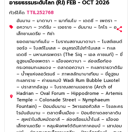
อารยธรรมระดับโลก (RJ) FEB - OCT 2026
ทัวร์โค๊ด
TTIL252768
อัมมาน – มาดาบา – เมาท์เนโบ – เดดซี – เพตรา –
อควาบา – วาดิรัม – เจอราช – อัมมาน – ไคโร – อ
เล็กซานเดรีย – กิซ่า
ยอดเขาเมาท์เนโบ – โบราณสถานมาดาบา – โบสถ์เซนต์
จอร์จ – โบสถ์โมเสส – อนุสรณ์ไม้เท้าโมเสส – ทะเล
เดดซี – มหานครเพตรา (The Siq – เอล คาซเนท์) – ขี่
อูฐชมเมืองเพตรา – เมืองอควาบา – ล่องเรือท้อง
กระจกชมทะเลแดง – ตลาดอควาบา – ทะเลทรายวาดิรัม
– น้ำพุแห่งลอว์เรนซ์ – ภาพสลักนาบาเทียน – ขี่อูฐชม
ทะเลทราย – ค่ายแคมป์ Wadi Rum Bubble Luxotel
– ปราสาทอัลจุน – โบราณสถานเจอราช (Arch of
Hadrian – Oval Forum – Hippodrome – Artemis
Temple – Colonade Street – Nymphaeum
Fountain) – ป้อมอัมมาน – วิหารเฮอคิวลิส – โรงละคร
โรมันอัมมาน – ตลาดพื้นเมือง – ป้อมซิตาเดลซาลาดิน
– สุเหร่าโมฮัมหมัดอาลี – ล่องเรือแม่น้ำไนล์ – เมืองอ
เล็กซานเดรีย – หลุมฝังศพใต้ดินคาทาคอมบ์ – เสาปอม