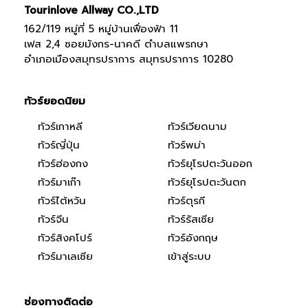
Tourinlove Allway CO.,LTD
162/119 หมู่ที่ 5 หมู่บ้านเฟื่องฟ้า 11
เฟส 2,4 ซอยมังกร-นาคดี ตำบลแพรกษา
อำเภอเมืองสมุทรปราการ สมุทรปราการ 10280
ทัวร์ยอดนิยม
ทัวร์เกาหลี
ทัวร์เวียดนาม
ทัวร์ญี่ปุ่น
ทัวร์พม่า
ทัวร์ฮ่องกง
ทัวร์ยุโรปตะวันออก
ทัวร์มาเก๊า
ทัวร์ยุโรปตะวันตก
ทัวร์ไต้หวัน
ทัวร์ตุรกี
ทัวร์จีน
ทัวร์รัสเซีย
ทัวร์สิงคโปร์
ทัวร์อังกฤษ
ทัวร์มาเลเซีย
เข้าสู่ระบบ
ช่องทางติดต่อ