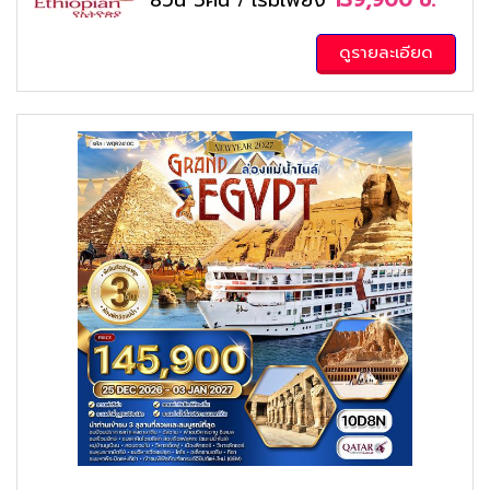
8วัน 5คืน
เริ่มเพียง
139,900
บ.
/
ดูรายละเอียด