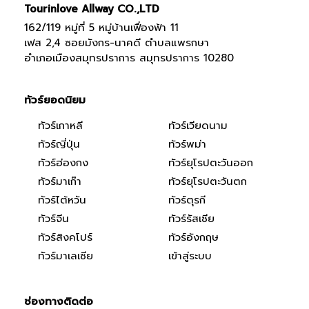
Tourinlove Allway CO.,LTD
162/119 หมู่ที่ 5 หมู่บ้านเฟื่องฟ้า 11
เฟส 2,4 ซอยมังกร-นาคดี ตำบลแพรกษา
อำเภอเมืองสมุทรปราการ สมุทรปราการ 10280
ทัวร์ยอดนิยม
ทัวร์เกาหลี
ทัวร์เวียดนาม
ทัวร์ญี่ปุ่น
ทัวร์พม่า
ทัวร์ฮ่องกง
ทัวร์ยุโรปตะวันออก
ทัวร์มาเก๊า
ทัวร์ยุโรปตะวันตก
ทัวร์ไต้หวัน
ทัวร์ตุรกี
ทัวร์จีน
ทัวร์รัสเซีย
ทัวร์สิงคโปร์
ทัวร์อังกฤษ
ทัวร์มาเลเซีย
เข้าสู่ระบบ
ช่องทางติดต่อ