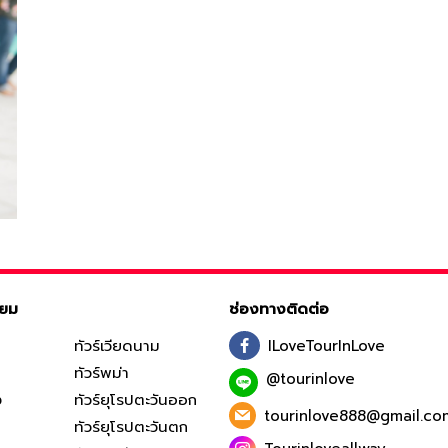
ิยม
ช่องทางติดต่อ
ทัวร์เวียดนาม
ILoveTourInLove
ทัวร์พม่า
@tourinlove
ง
ทัวร์ยุโรปตะวันออก
tourinlove888@gmail.co
ทัวร์ยุโรปตะวันตก