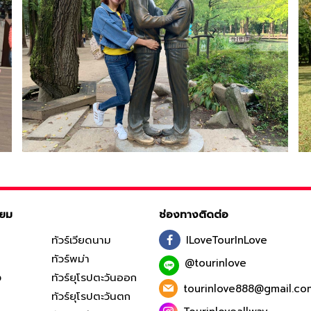
ิยม
ช่องทางติดต่อ
ทัวร์เวียดนาม
ILoveTourInLove
ทัวร์พม่า
@tourinlove
ง
ทัวร์ยุโรปตะวันออก
tourinlove888@gmail.co
ทัวร์ยุโรปตะวันตก