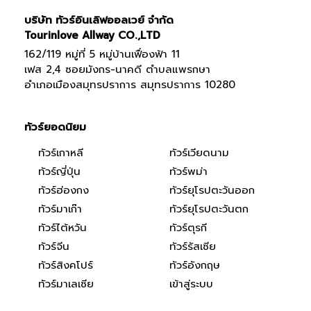
บริษัท ทัวร์อินเลิฟออลเวย์ จำกัด
Tourinlove Allway CO.,LTD
162/119 หมู่ที่ 5 หมู่บ้านเฟื่องฟ้า 11
เฟส 2,4 ซอยมังกร-นาคดี ตำบลแพรกษา
อำเภอเมืองสมุทรปราการ สมุทรปราการ 10280
ทัวร์ยอดนิยม
ทัวร์เกาหลี
ทัวร์เวียดนาม
ทัวร์ญี่ปุ่น
ทัวร์พม่า
ทัวร์ฮ่องกง
ทัวร์ยุโรปตะวันออก
ทัวร์มาเก๊า
ทัวร์ยุโรปตะวันตก
ทัวร์ไต้หวัน
ทัวร์ตุรกี
ทัวร์จีน
ทัวร์รัสเซีย
ทัวร์สิงคโปร์
ทัวร์อังกฤษ
ทัวร์มาเลเซีย
เข้าสู่ระบบ