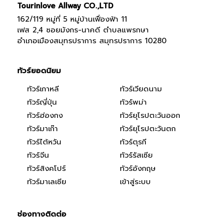
Tourinlove Allway CO.,LTD
162/119 หมู่ที่ 5 หมู่บ้านเฟื่องฟ้า 11
เฟส 2,4 ซอยมังกร-นาคดี ตำบลแพรกษา
อำเภอเมืองสมุทรปราการ สมุทรปราการ 10280
ทัวร์ยอดนิยม
ทัวร์เกาหลี
ทัวร์เวียดนาม
ทัวร์ญี่ปุ่น
ทัวร์พม่า
ทัวร์ฮ่องกง
ทัวร์ยุโรปตะวันออก
ทัวร์มาเก๊า
ทัวร์ยุโรปตะวันตก
ทัวร์ไต้หวัน
ทัวร์ตุรกี
ทัวร์จีน
ทัวร์รัสเซีย
ทัวร์สิงคโปร์
ทัวร์อังกฤษ
ทัวร์มาเลเซีย
เข้าสู่ระบบ
ช่องทางติดต่อ