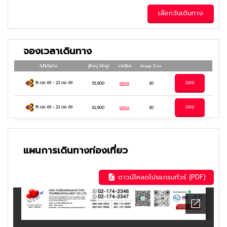
เลือกวันเดินทาง
จองเวลาเดินทาง
วันที่เดินทาง
ผู้ใหญ่
(พักคู่)
ราคาอื่นๆ
Group Size
จอง
19 ต.ค. 69
-
23 ต.ค. 69
55,900
แสดง
30
จอง
19 ต.ค. 69
-
23 ต.ค. 69
62,900
แสดง
30
แผนการเดินทางท่องเที่ยว
ดาวน์โหลดโปรแกรมทัวร์ (PDF)