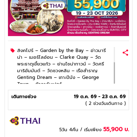
สิงคโปร์ – Garden by the Bay – อ่าวมารี
น่า – เมอร์ไลอ้อน – Clarke Quay – วัด
พระธาตุเขี้ยวแก้ว – ย่านไชน่าทาวน์ – วัดศรี
มาริอัมมันต์ – วัดซวงหลิน – เรือสำราญ
Genting Dream – เกาะปีนัง – George
Town – กัวลาลัมเปอร์
จัตุรัสเมอร์เดกา – พระราชวังอิสตานา เนการา
เดินทางช่วง
19 ต.ค. 69 - 23 ต.ค. 69
– ตึกแฝดปิโตรนาส – หอคอยกัวลาลัมเปอร์
( 2 ช่วงวันเดินทาง )
– สะพานซาโลมา ลิงก์ บริดจ์ – Cocoa
Boutique – ปุตราจายา – มัสยิดสีชมพู –
Suntec City – น้ำพุแห่งความมั่งคั่ง
เมนูพิเศษ !! JUMBO SEAFOOD เมนูปูผัด
55,900
บ.
5วัน 4คืน
/ เริ่มเพียง
ซอส - ข้าวมันไก่สิงคโปร์