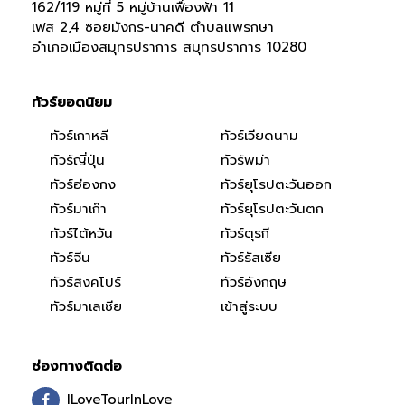
162/119 หมู่ที่ 5 หมู่บ้านเฟื่องฟ้า 11
เฟส 2,4 ซอยมังกร-นาคดี ตำบลแพรกษา
อำเภอเมืองสมุทรปราการ สมุทรปราการ 10280
ทัวร์ยอดนิยม
ทัวร์เกาหลี
ทัวร์เวียดนาม
ทัวร์ญี่ปุ่น
ทัวร์พม่า
ทัวร์ฮ่องกง
ทัวร์ยุโรปตะวันออก
ทัวร์มาเก๊า
ทัวร์ยุโรปตะวันตก
ทัวร์ไต้หวัน
ทัวร์ตุรกี
ทัวร์จีน
ทัวร์รัสเซีย
ทัวร์สิงคโปร์
ทัวร์อังกฤษ
ทัวร์มาเลเซีย
เข้าสู่ระบบ
ช่องทางติดต่อ
ILoveTourInLove