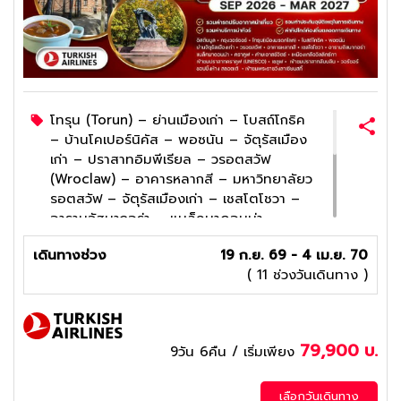
โทรุน (Torun) – ย่านเมืองเก่า – โบสถ์โกธิค
– บ้านโคเปอร์นิคัส – พอซนัน – จัตุรัสเมือง
เก่า – ปราสาทอิมพีเรียล – วรอตสวัฟ
(Wroclaw) – อาคารหลากสี – มหาวิทยาลัยว
รอตสวัฟ – จัตุรัสเมืองเก่า – เชสโตโชวา –
อารามจัสนากอร่า – แบล็คมาดอนน่า
โบสถ์เซนต์แมรี – ตลาดนัดรีเน็ค โกลนี่ –
เดินทางช่วง
19 ก.ย. 69 - 4 เม.ย. 70
ปราสาทวาเวล – ค่ายเอาสช์วิตช์ – เหมืองเก
( 11 ช่วงวันเดินทาง )
ลือวิลลิกซ์กา – เชชูฟ (Rzeszów) – มาร์เก็ตส
แควร์ – ศาลาว่าการเมือง – ลับบลิน –
ปราสาทลับบลิน – โคตรข้าวเกต – กรุง
วอร์ซอว์ – พระราชวังลาเซียนสกี้
79,900
บ.
9วัน 6คืน
/ เริ่มเพียง
4
ดาว
เลือกวันเดินทาง