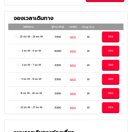
แลนด์ธีมปาร์ค (รวมค่าเข้าและบัตรเครื่องเล่น)
ศูนย์เครื่องสำอาง | ฮงแดวอร์คกิ้งสตรีท
จองเวลาเดินทาง
พระราชวังเคียงบก | ศูนย์โสม | ศูนย์สมุนไพร
DUTY FREE | ศูนย์รวมของวัยรุ่นเกาหลีเมียง
วันที่เดินทาง
ผู้ใหญ่
(พักคู่)
ราคาอื่นๆ
Group Size
ดง N SEOUL TOWER (ไม่รวมค่าลิฟท์ และ
ค่ะค่ากระเช้า) พิพิธภัณฑ์สาหร่าย + เรียนทำข้าว
จอง
25 พ.ย. 69
-
29 พ.ย. 69
17,900
แสดง
30
ห่อสาหร่าย + ชุดฮันบก ศูนย์แอเมทิสต์ |
KOREAN SUPERMARKET Combing
จอง
2 ธ.ค. 69
-
6 ธ.ค. 69
20,900
แสดง
30
filoc# Edit a DDE
จอง
3 ธ.ค. 69
-
7 ธ.ค. 69
21,900
แสดง
30
จอง
9 ธ.ค. 69
-
13 ธ.ค. 69
21,900
แสดง
30
จอง
16 ธ.ค. 69
-
20 ธ.ค. 69
21,900
แสดง
30
จอง
23 ธ.ค. 69
-
27 ธ.ค. 69
21,900
แสดง
30