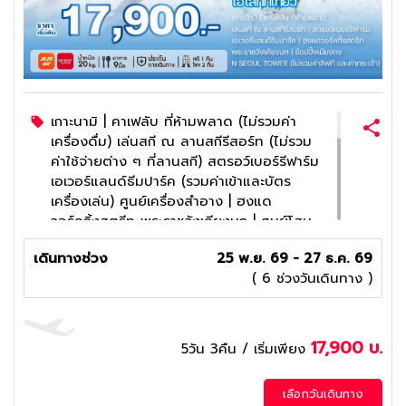
เกาะนามิ | คาเฟลับ ที่ห้ามพลาด (ไม่รวมค่า
เครื่องดื่ม) เล่นสกี ณ ลานสกีรีสอร์ท (ไม่รวม
ค่าใช้จ่ายต่าง ๆ ที่ลานสกี) สตรอว์เบอร์รีฟาร์ม
เอเวอร์แลนด์ธีมปาร์ค (รวมค่าเข้าและบัตร
เครื่องเล่น) ศูนย์เครื่องสำอาง | ฮงแด
วอร์คกิ้งสตรีท พระราชวังเคียงบก | ศูนย์โสม
| ศูนย์สมุนไพร DUTY FREE | ศูนย์รวมของ
เดินทางช่วง
25 พ.ย. 69 - 27 ธ.ค. 69
วัยรุ่นเกาหลีเมียงดง N SEOUL TOWER (ไม่
( 6 ช่วงวันเดินทาง )
รวมค่าลิฟท์ และค่ะค่ากระเช้า) พิพิธภัณฑ์
สาหร่าย + เรียนทำข้าวห่อสาหร่าย + ชุดฮันบก
ศูนย์แอเมทิสต์ | KOREAN SUPERMARKET
Combing filoc# Edit a DDEเกาะนามิ |
17,900
บ.
5วัน 3คืน
/ เริ่มเพียง
คาเฟลับ ที่ห้ามพลาด (ไม่รวมค่าเครื่องดื่ม)
เล่นสกี ณ ลานสกีรีสอร์ท (ไม่รวมค่าใช้จ่าย
เลือกวันเดินทาง
ต่าง ๆ ที่ลานสกี) สตรอว์เบอร์รีฟาร์ม เอเวอร์