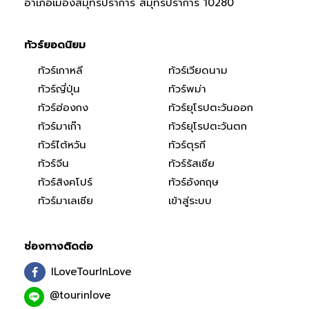
อำเภอเมืองสมุทรปราการ สมุทรปราการ 10280
ทัวร์ยอดนิยม
ทัวร์เกาหลี
ทัวร์เวียดนาม
ทัวร์ญี่ปุ่น
ทัวร์พม่า
ทัวร์ฮ่องกง
ทัวร์ยุโรปตะวันออก
ทัวร์มาเก๊า
ทัวร์ยุโรปตะวันตก
ทัวร์ไต้หวัน
ทัวร์ตุรกี
ทัวร์จีน
ทัวร์รัสเซีย
ทัวร์สิงคโปร์
ทัวร์อังกฤษ
ทัวร์มาเลเซีย
เข้าสู่ระบบ
ช่องทางติดต่อ
ILoveTourInLove
@tourinlove