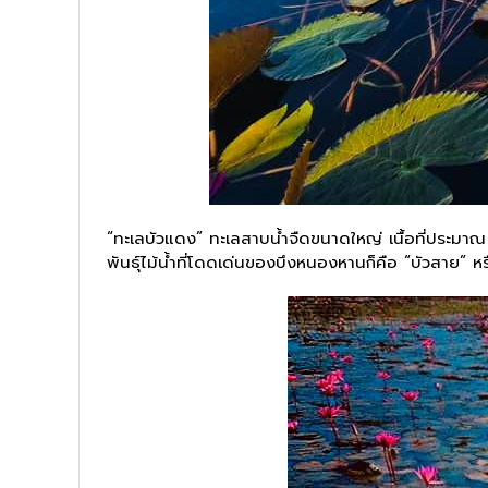
“ทะเลบัวแดง” ทะเลสาบน้ำจืดขนาดใหญ่ เนื้อที่ประมาณ 22
พันธุ์ไม้น้ำที่โดดเด่นของบึงหนองหานก็คือ “บัวสาย” ห