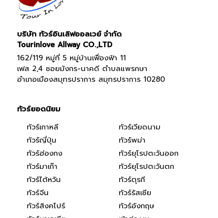
บริษัท ทัวร์อินเลิฟออลเวย์ จำกัด
Tourinlove Allway CO.,LTD
162/119 หมู่ที่ 5 หมู่บ้านเฟื่องฟ้า 11
เฟส 2,4 ซอยมังกร-นาคดี ตำบลแพรกษา
อำเภอเมืองสมุทรปราการ สมุทรปราการ 10280
ทัวร์ยอดนิยม
ทัวร์เกาหลี
ทัวร์เวียดนาม
ทัวร์ญี่ปุ่น
ทัวร์พม่า
ทัวร์ฮ่องกง
ทัวร์ยุโรปตะวันออก
ทัวร์มาเก๊า
ทัวร์ยุโรปตะวันตก
ทัวร์ไต้หวัน
ทัวร์ตุรกี
ทัวร์จีน
ทัวร์รัสเซีย
ทัวร์สิงคโปร์
ทัวร์อังกฤษ