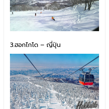
3.ฮอกไกโด – ญี่ปุ่น