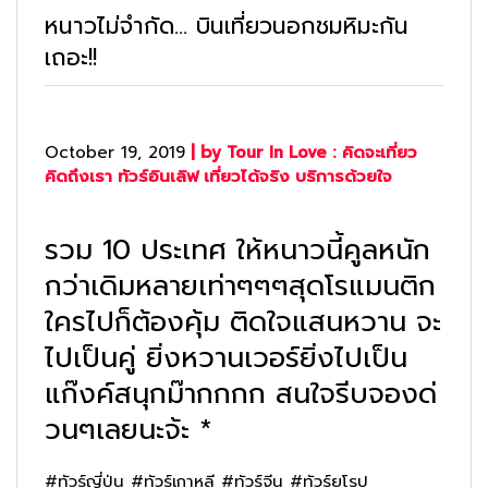
หนาวไม่จำกัด… บินเที่ยวนอกชมหิมะกัน
เถอะ!!
October 19, 2019
| by Tour In Love : คิดจะเที่ยว
คิดถึงเรา ทัวร์อินเลิฟ เที่ยวได้จริง บริการด้วยใจ
รวม 10 ประเทศ ให้หนาวนี้คูลหนัก
กว่าเดิมหลายเท่าๆๆๆสุดโรแมนติก
ใครไปก็ต้องคุ้ม ติดใจแสนหวาน จะ
ไปเป็นคู่ ยิ่งหวานเวอร์ยิ่งไปเป็น
แก๊งค์สนุกม๊ากกกก สนใจรีบจองด่
วนๆเลยนะจ้ะ *
#ทัวร์ญี่ปุ่น #ทัวร์เกาหลี #ทัวร์จีน #ทัวร์ยุโรป