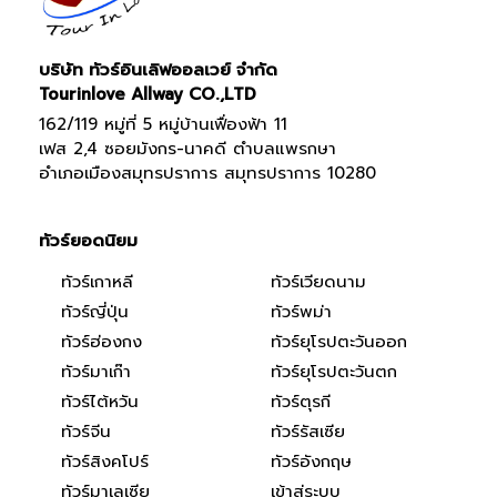
บริษัท ทัวร์อินเลิฟออลเวย์ จำกัด
Tourinlove Allway CO.,LTD
162/119 หมู่ที่ 5 หมู่บ้านเฟื่องฟ้า 11
เฟส 2,4 ซอยมังกร-นาคดี ตำบลแพรกษา
อำเภอเมืองสมุทรปราการ สมุทรปราการ 10280
ทัวร์ยอดนิยม
ทัวร์เกาหลี
ทัวร์เวียดนาม
ทัวร์ญี่ปุ่น
ทัวร์พม่า
ทัวร์ฮ่องกง
ทัวร์ยุโรปตะวันออก
ทัวร์มาเก๊า
ทัวร์ยุโรปตะวันตก
ทัวร์ไต้หวัน
ทัวร์ตุรกี
ทัวร์จีน
ทัวร์รัสเซีย
ทัวร์สิงคโปร์
ทัวร์อังกฤษ
ทัวร์มาเลเซีย
เข้าสู่ระบบ