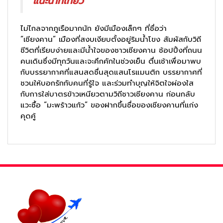
แนะนำที่เที่ยว
ไม่ไกลจากภูเรือมากนัก ยังมีเมืองเล็กๆ ที่ชื่อว่า
“เชียงคาน” เมืองที่สงบเงียบตั้งอยู่ริมน้ำโขง สัมผัสกับวิถี
ชีวิตที่เรียบง่ายและมีน้ำใจของชาวเชียงคาน ช้อปปิ้งที่ถนน
คนเดินซึ่งมีทุกวันและจะคึกคักในช่วงเย็น ตื่นเช้าเพื่อมาพบ
กับบรรยากาศที่แสนสดชื่นสุดแสนโรแมนติก บรรยากาศที่
ชวนให้บอกรักกับคนที่รู้ใจ และร่วมทำบุญให้จิตใจผ่องใส
กับการใส่บาตรข้าวเหนียวตามวิถีชาวเชียงคาน ก่อนกลับ
แวะซื้อ “มะพร้าวแก้ว” ของฝากขึ้นชื่อของเชียงคานที่แก่ง
คุดคู้