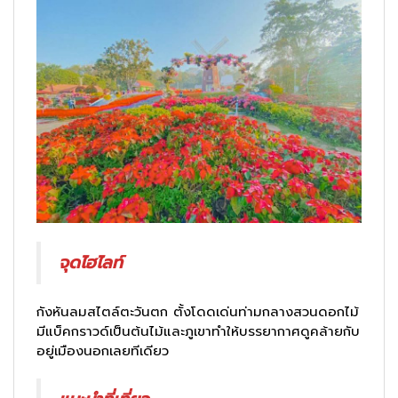
จุดไฮไลท์
กังหันลมสไตล์ตะวันตก ตั้งโดดเด่นท่ามกลางสวนดอกไม้
มีแบ็คกราวด์เป็นต้นไม้และภูเขาทำให้บรรยากาศดูคล้ายกับ
อยู่เมืองนอกเลยทีเดียว