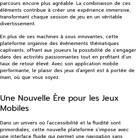
parcours encore plus agréable. La combinaison de ces
éléments contribue à créer une expérience immersive,
transformant chaque session de jeu en un véritable
divertissement.
En plus de ses machines à sous innovantes, cette
plateforme organise des événements thématiques
captivants, offrant aux joueurs la possibilité de s’engager
dans des activités passionnantes tout en profitant d’un
taux de retour élevé. Avec son application mobile
performante, le plaisir des jeux d’argent est à portée de
main, où que vous soyez.
Une Nouvelle Ère pour les Jeux
Mobiles
Dans un univers où l’accessibilité et la fluidité sont
primordiales, cette nouvelle plateforme s’impose avec
une interface fluide qui permet une navigation sans