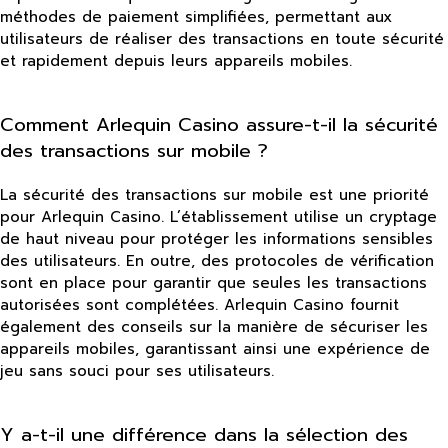
méthodes de paiement simplifiées, permettant aux
utilisateurs de réaliser des transactions en toute sécurité
et rapidement depuis leurs appareils mobiles.
Comment Arlequin Casino assure-t-il la sécurité
des transactions sur mobile ?
La sécurité des transactions sur mobile est une priorité
pour Arlequin Casino. L’établissement utilise un cryptage
de haut niveau pour protéger les informations sensibles
des utilisateurs. En outre, des protocoles de vérification
sont en place pour garantir que seules les transactions
autorisées sont complétées. Arlequin Casino fournit
également des conseils sur la manière de sécuriser les
appareils mobiles, garantissant ainsi une expérience de
jeu sans souci pour ses utilisateurs.
Y a-t-il une différence dans la sélection des