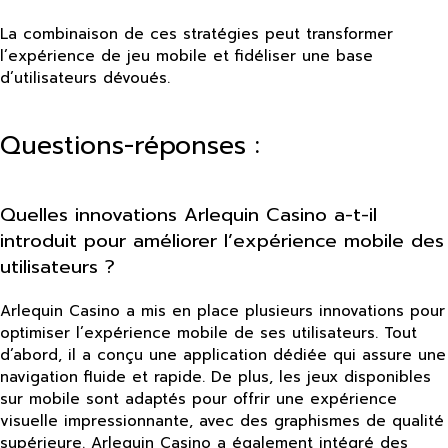
La combinaison de ces stratégies peut transformer
l’expérience de jeu mobile et fidéliser une base
d’utilisateurs dévoués.
Questions-réponses :
Quelles innovations Arlequin Casino a-t-il
introduit pour améliorer l’expérience mobile des
utilisateurs ?
Arlequin Casino a mis en place plusieurs innovations pour
optimiser l’expérience mobile de ses utilisateurs. Tout
d’abord, il a conçu une application dédiée qui assure une
navigation fluide et rapide. De plus, les jeux disponibles
sur mobile sont adaptés pour offrir une expérience
visuelle impressionnante, avec des graphismes de qualité
supérieure. Arlequin Casino a également intégré des