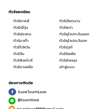
ทัวร์ยอดนิยม
ทัวร์เกาหลี
ทัวร์เวียดนาม
ทัวร์ญี่ปุ่น
ทัวร์พม่า
ทัวร์ฮ่องกง
ทัวร์ยุโรปตะวันออก
ทัวร์มาเก๊า
ทัวร์ยุโรปตะวันตก
ทัวร์ไต้หวัน
ทัวร์ตุรกี
ทัวร์จีน
ทัวร์รัสเซีย
ทัวร์สิงคโปร์
ทัวร์อังกฤษ
ทัวร์มาเลเซีย
เข้าสู่ระบบ
ช่องทางติดต่อ
ILoveTourInLove
@tourinlove
tourinlove888@gmail.com