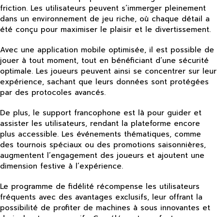
friction. Les utilisateurs peuvent s’immerger pleinement
dans un environnement de jeu riche, où chaque détail a
été conçu pour maximiser le plaisir et le divertissement.
Avec une application mobile optimisée, il est possible de
jouer à tout moment, tout en bénéficiant d’une sécurité
optimale. Les joueurs peuvent ainsi se concentrer sur leur
expérience, sachant que leurs données sont protégées
par des protocoles avancés.
De plus, le support francophone est là pour guider et
assister les utilisateurs, rendant la plateforme encore
plus accessible. Les événements thématiques, comme
des tournois spéciaux ou des promotions saisonnières,
augmentent l’engagement des joueurs et ajoutent une
dimension festive à l’expérience.
Le programme de fidélité récompense les utilisateurs
fréquents avec des avantages exclusifs, leur offrant la
possibilité de profiter de machines à sous innovantes et