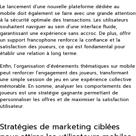
Le lancement d’une nouvelle plateforme dédiée au
mobile doit également se faire avec une grande attention
à la sécurité optimale des transactions. Les utilisateurs
souhaitent naviguer au sein d’une interface fluide,
garantissant une expérience sans accroc. De plus, offrir
un support francophone renforce la confiance et la
satisfaction des joueurs, ce qui est fondamental pour
établir une relation à long terme.
Enfin, l’organisation d’événements thématiques sur mobile
peut renforcer l’engagement des joueurs, transformant
une simple session de jeu en une expérience collective
mémorable. En somme, analyser les comportements des
joueurs est une stratégie gagnante permettant de
personnaliser les offres et de maximiser la satisfaction
utilisateur.
Stratégies de marketing ciblées