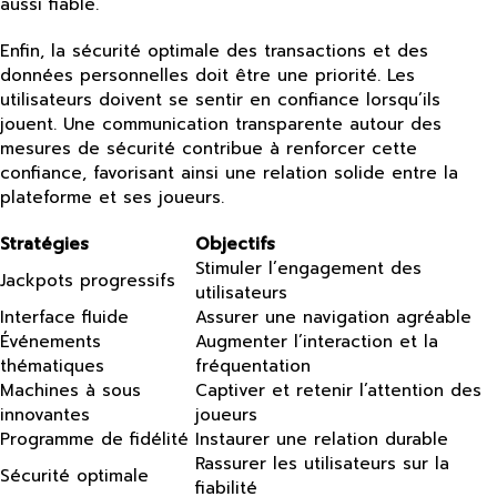
aussi fiable.
Enfin, la sécurité optimale des transactions et des
données personnelles doit être une priorité. Les
utilisateurs doivent se sentir en confiance lorsqu’ils
jouent. Une communication transparente autour des
mesures de sécurité contribue à renforcer cette
confiance, favorisant ainsi une relation solide entre la
plateforme et ses joueurs.
Stratégies
Objectifs
Stimuler l’engagement des
Jackpots progressifs
utilisateurs
Interface fluide
Assurer une navigation agréable
Événements
Augmenter l’interaction et la
thématiques
fréquentation
Machines à sous
Captiver et retenir l’attention des
innovantes
joueurs
Programme de fidélité
Instaurer une relation durable
Rassurer les utilisateurs sur la
Sécurité optimale
fiabilité