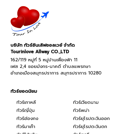
บริษัท ทัวร์อินเลิฟออลเวย์ จำกัด
Tourinlove Allway CO.,LTD
162/119 หมู่ที่ 5 หมู่บ้านเฟื่องฟ้า 11
เฟส 2,4 ซอยมังกร-นาคดี ตำบลแพรกษา
อำเภอเมืองสมุทรปราการ สมุทรปราการ 10280
ทัวร์ยอดนิยม
ทัวร์เกาหลี
ทัวร์เวียดนาม
ทัวร์ญี่ปุ่น
ทัวร์พม่า
ทัวร์ฮ่องกง
ทัวร์ยุโรปตะวันออก
ทัวร์มาเก๊า
ทัวร์ยุโรปตะวันตก