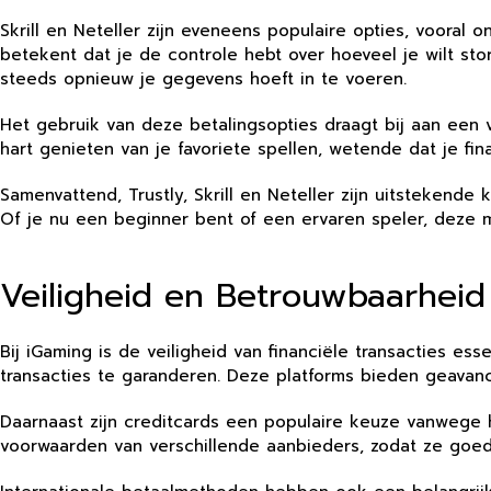
Skrill en Neteller zijn eveneens populaire opties, vooral
betekent dat je de controle hebt over hoeveel je wilt st
steeds opnieuw je gegevens hoeft in te voeren.
Het gebruik van deze betalingsopties draagt bij aan een 
hart genieten van je favoriete spellen, wetende dat je f
Samenvattend, Trustly, Skrill en Neteller zijn uitstekend
Of je nu een beginner bent of een ervaren speler, deze 
Veiligheid en Betrouwbaarheid 
Bij iGaming is de veiligheid van financiële transacties ess
transacties te garanderen. Deze platforms bieden geavanc
Daarnaast zijn creditcards een populaire keuze vanwege h
voorwaarden van verschillende aanbieders, zodat ze goed