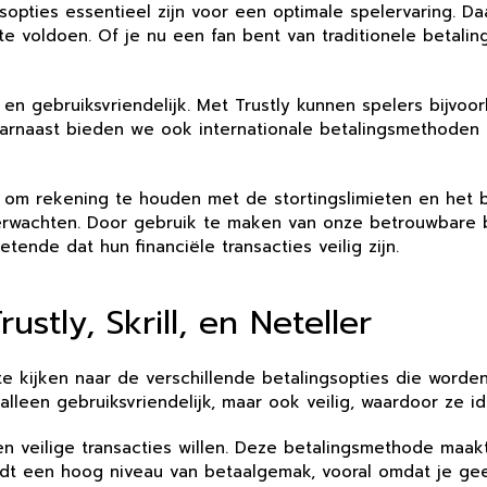
ingsopties essentieel zijn voor een optimale spelervaring
e voldoen. Of je nu een fan bent van traditionele betalin
el en gebruiksvriendelijk. Met Trustly kunnen spelers bijv
aarnaast bieden we ook internationale betalingsmethoden 
k om rekening te houden met de stortingslimieten en het 
verwachten. Door gebruik te maken van onze betrouwbare b
tende dat hun financiële transacties veilig zijn.
stly, Skrill, en Neteller
te kijken naar de verschillende betalingsopties die worden
alleen gebruiksvriendelijk, maar ook veilig, waardoor ze id
en veilige transacties willen. Deze betalingsmethode maak
iedt een hoog niveau van betaalgemak, vooral omdat je ge