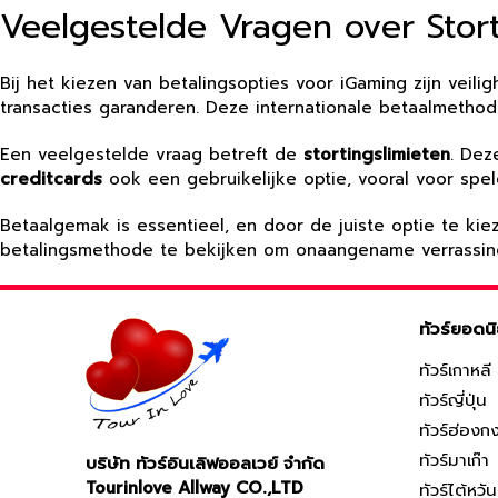
Veelgestelde Vragen over Stort
Bij het kiezen van betalingsopties voor iGaming zijn veil
transacties garanderen. Deze internationale betaalmethod
Een veelgestelde vraag betreft de
stortingslimieten
. Dez
creditcards
ook een gebruikelijke optie, vooral voor spele
Betaalgemak is essentieel, en door de juiste optie te ki
betalingsmethode te bekijken om onaangename verrassing
ทัวร์ยอดน
ทัวร์เกาหลี
ทัวร์ญี่ปุ่น
ทัวร์ฮ่องก
ทัวร์มาเก๊า
บริษัท ทัวร์อินเลิฟออลเวย์ จำกัด
Tourinlove Allway CO.,LTD
ทัวร์ไต้หวัน