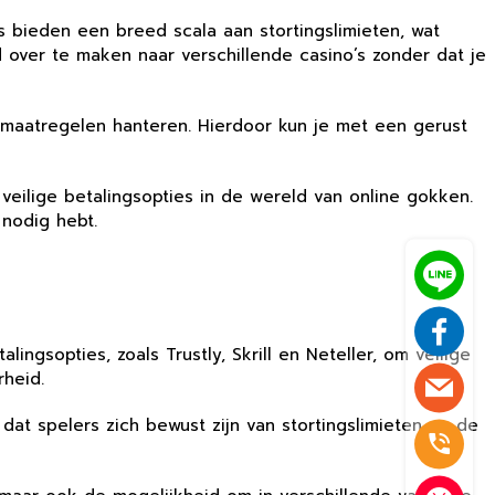
ms bieden een breed scala aan stortingslimieten, wat
 over te maken naar verschillende casino’s zonder dat je
smaatregelen hanteren. Hierdoor kun je met een gerust
 veilige betalingsopties in de wereld van online gokken.
nodig hebt.
ingsopties, zoals Trustly, Skrill en Neteller, om veilige
heid.
at spelers zich bewust zijn van stortingslimieten en de