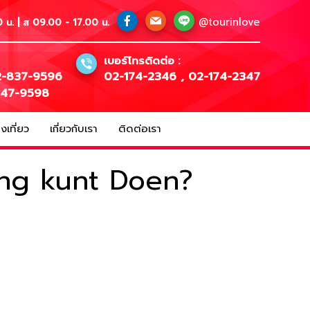
@tourinlove
 น. | ส 09.00 - 17.00 น.
เบอร์โทรติดต่อ :
-837-9596
02-174-2346
,
02-174-2347
147-9598
เที่ยว
เกี่ยวกับเรา
ติดต่อเรา
ting kunt Doen?