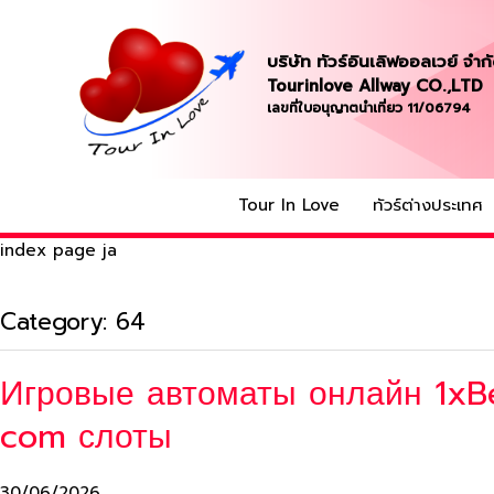
บริษัท ทัวร์อินเลิฟออลเวย์ จำก
Tourinlove Allway CO.,LTD
เลขที่ใบอนุญาตนำเที่ยว 11/06794
Tour In Love
ทัวร์ต่างประเทศ
index page ja
Category:
64
Игровые автоматы онлайн 1xB
com слоты
30/06/2026