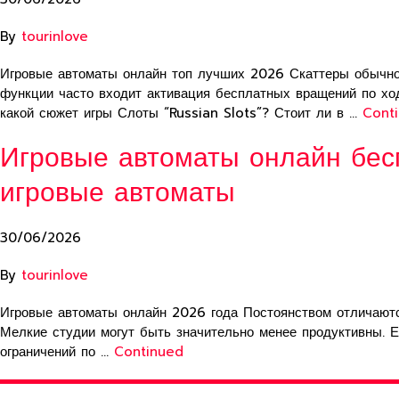
By
tourinlove
Игровые автоматы онлайн топ лучших 2026 Скаттеры обычно 
функции часто входит активация бесплатных вращений по ход
какой сюжет игры Слоты “Russian Slots”? Стоит ли в …
Cont
Игровые автоматы онлайн бесп
игровые автоматы
30/06/2026
By
tourinlove
Игровые автоматы онлайн 2026 года Постоянством отличаются
Мелкие студии могут быть значительно менее продуктивны. Ес
ограничений по …
Continued