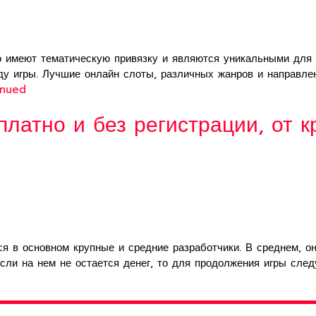
имеют тематическую привязку и являются уникальными для со
у игры. Лучшие онлайн слоты, различных жанров и направлен
inued
латно и без регистрации, от 
 в основном крупные и средние разработчики. В среднем, они
ли на нем не остается денег, то для продолжения игры следу