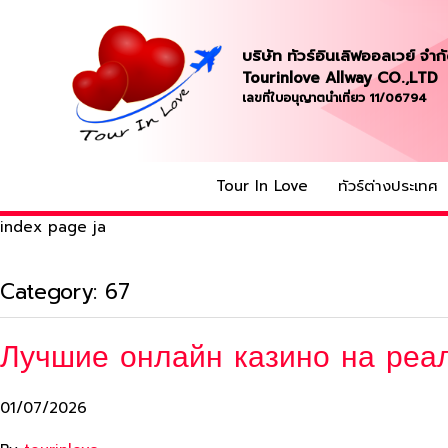
บริษัท ทัวร์อินเลิฟออลเวย์ จำก
Tourinlove Allway CO.,LTD
เลขที่ใบอนุญาตนำเที่ยว 11/06794
Tour In Love
ทัวร์ต่างประเทศ
index page ja
Category:
67
Лучшие онлайн казино на реал
01/07/2026