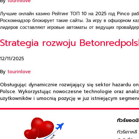
By
tourinlove
Лучшие онлайн казино Рейтинг ТОП 10 на 2025 год Pinco ра
Роскомнадзор блокирует такие сайты. За игру в офшорном ка
лидеров составляют игровые автоматы от ведущих провайдер
Strategia rozwoju Betonredpol
12/11/2025
By
tourinlove
Obsługując dynamicznie rozwijający się sektor hazardu onl
Polsce. Wykorzystując nowoczesne technologie oraz analiz
użytkowników i umocnią pozycję w już istniejącym segmenc
ทัวร์ยอดน
ทัวร์เกาหลี