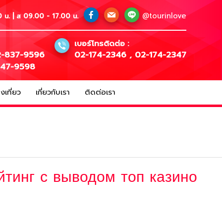
@tourinlove
 น. | ส 09.00 - 17.00 น.
เบอร์โทรติดต่อ :
-837-9596
02-174-2346
,
02-174-2347
147-9598
เที่ยว
เกี่ยวกับเรา
ติดต่อเรา
тинг с выводом топ казино