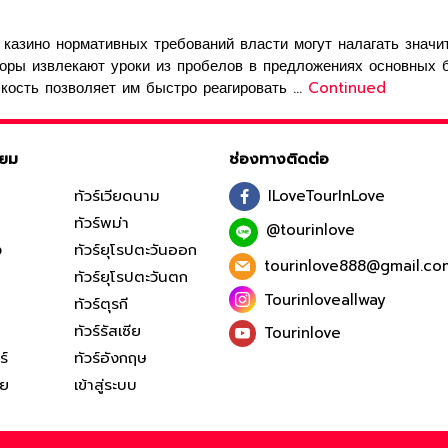
азино нормативных требований власти могут налагать значи
ры извлекают уроки из пробелов в предложениях основных бр
бкость позволяет им быстро реагировать …
Continued
ิยม
ช่องทางติดต่อ
ทัวร์เวียดนาม
ILoveTourInLove
ทัวร์พม่า
@tourinlove
ง
ทัวร์ยุโรปตะวันออก
tourinlove888@gmail.co
ทัวร์ยุโรปตะวันตก
Tourinloveallway
ทัวร์ตุรกี
ทัวร์รัสเซีย
Tourinlove
ร์
ทัวร์อังกฤษ
ีย
เข้าสู่ระบบ