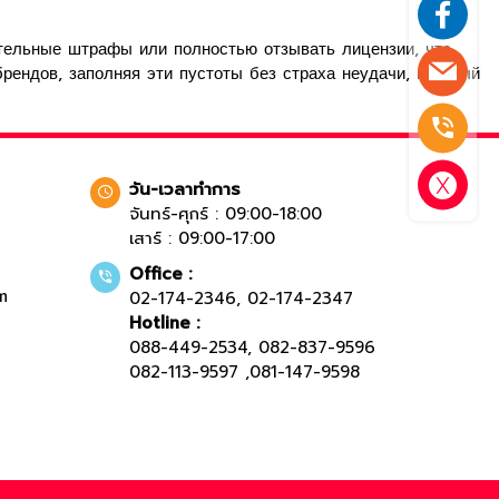
тельные штрафы или полностью отзывать лицензии, что
ендов, заполняя эти пустоты без страха неудачи, который
วัน-เวลาทำการ
จันทร์-ศุกร์ : 09:00-18:00
เสาร์ : 09:00-17:00
Office :
m
02-174-2346
,
02-174-2347
Hotline :
088-449-2534
,
082-837-9596
082-113-9597
,
081-147-9598