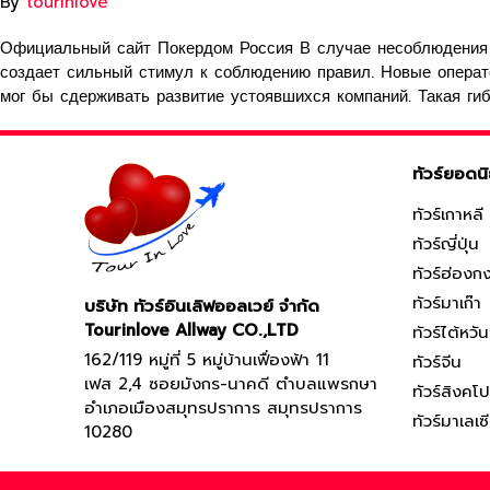
By
tourinlove
Официальный сайт Покердом Россия В случае несоблюдения к
создает сильный стимул к соблюдению правил. Новые операто
мог бы сдерживать развитие устоявшихся компаний. Такая ги
ทัวร์ยอดน
ทัวร์เกาหลี
ทัวร์ญี่ปุ่น
ทัวร์ฮ่องก
ทัวร์มาเก๊า
บริษัท ทัวร์อินเลิฟออลเวย์ จำกัด
Tourinlove Allway CO.,LTD
ทัวร์ไต้หวัน
162/119 หมู่ที่ 5 หมู่บ้านเฟื่องฟ้า 11
ทัวร์จีน
เฟส 2,4 ซอยมังกร-นาคดี ตำบลแพรกษา
ทัวร์สิงคโป
อำเภอเมืองสมุทรปราการ สมุทรปราการ
ทัวร์มาเลเซ
10280