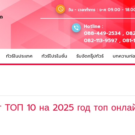
วัน - เวลาทำการ :
จ-ศ 09.00 - 18.00
ัด
Hotline :
088-449-2534
,
082
082-113-9597
,
081-
ทัวร์ในประเทศ
ทัวร์โปรโมชั่น
รับจัดกรุ๊ปทัวร์
บทความท่อง
 ТОП 10 на 2025 год топ онла