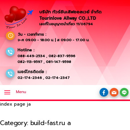
บริษัท ทัวร์อินเลิฟออลเวย์ จำกัด
Tourinlove Allway CO.,LTD
เลขที่ใบอนุญาตนำเที่ยว 11/06794
วัน - เวลาทำการ :
จ-ศ 09.00 - 18.00 น. | ส 09.00 - 17.00 น.
Hotline :
088-449-2534
,
082-837-9596
082-113-9597
,
081-147-9598
เบอร์โทรติดต่อ :
02-174-2346
,
02-174-2347
Menu
index page ja
Category:
build-fast.ru a