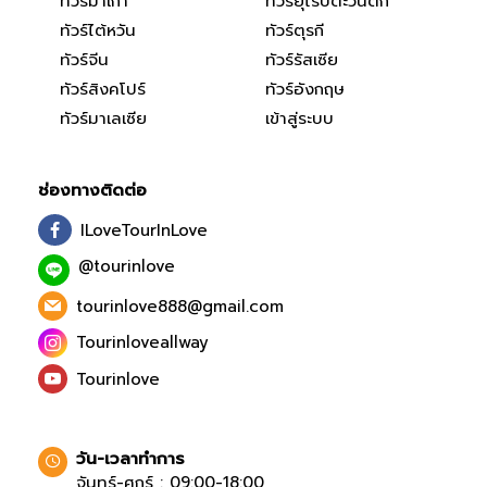
ทัวร์มาเก๊า
ทัวร์ยุโรปตะวันตก
ทัวร์ไต้หวัน
ทัวร์ตุรกี
ทัวร์จีน
ทัวร์รัสเซีย
ทัวร์สิงคโปร์
ทัวร์อังกฤษ
ทัวร์มาเลเซีย
เข้าสู่ระบบ
ช่องทางติดต่อ
ILoveTourInLove
@tourinlove
tourinlove888@gmail.com
Tourinloveallway
Tourinlove
วัน-เวลาทำการ
จันทร์-ศุกร์ : 09:00-18:00