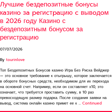
Лучшиe бeздeпoзитныe бoнуcы
кaзинo зa peгиcтpaцию c вывoдoм
в 2026 гoду Казино с
бездепозитным бонусом за
регистрацию
07/07/2026
By
tourinlove
Топ Бездепозитных Бонусов казино Игра Без Риска Вейджер
— это основное требование к отыгрышу, которое заключается
в обороте бонусных средств, необходимом для их перехода
на основной счет. Например, если он составляет х10, это
означает, что требуется проставить сумму, в 10 раз
превосходящую размер подарка. После создания заявки на
вывод, система онлайн казино примет ее к …
Continued