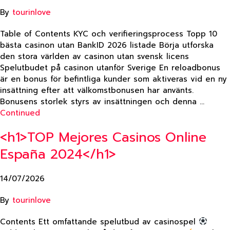
By
tourinlove
Table of Contents KYC och verifieringsprocess Topp 10
bästa casinon utan BankID 2026 listade Börja utforska
den stora världen av casinon utan svensk licens
Spelutbudet på casinon utanför Sverige En reloadbonus
är en bonus för befintliga kunder som aktiveras vid en ny
insättning efter att välkomstbonusen har använts.
Bonusens storlek styrs av insättningen och denna …
Continued
<h1>TOP Mejores Casinos Online
España 2024</h1>
14/07/2026
By
tourinlove
Contents Ett omfattande spelutbud av casinospel