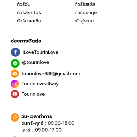
ทัวร์จีน
ทัวร์รัสเซีย
ทัวร์สิงคโปร์
ทัวร์อังกฤษ
ทัวร์มาเลเซีย
เข้าสู่ระบบ
ช่องทางติดต่อ
ILoveTourInLove
@tourinlove
tourinlove888@gmail.com
Tourinloveallway
Tourinlove
วัน-เวลาทำการ
จันทร์-ศุกร์ : 09:00-18:00
เสาร์ : 09:00-17:00