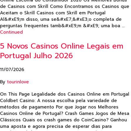
de Casinos com Skrill Como Encontramos os Casinos que
Aceitam o Skrill Casinos com Skrill em Portugal
Al&#xE9;m disso, uma se&#xE7;&#xE3;o completa de
perguntas frequentes tamb&#xE9;m &#xE9; uma boa …
Continued
5 Novos Casinos Online Legais em
Portugal Julho 2026
11/07/2026
By
tourinlove
On This Page Legalidade dos Casinos Online em Portugal
Coldbet Casino: A nossa escolha pela variedade de
métodos de pagamento Por que Jogar nos Melhores
Casinos Online de Portugal? Crash Games Jogos de Mesa
Clássicos Quais os crash games do CoinCasino? Ganhou
uma aposta e agora precisa de esperar dias para