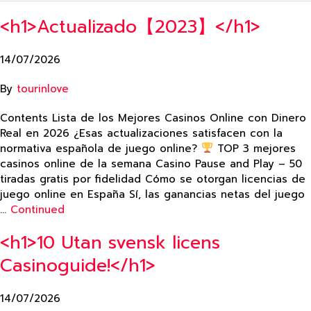
<h1>Actualizado【2023】</h1>
14/07/2026
By
tourinlove
Contents Lista de los Mejores Casinos Online con Dinero
Real en 2026 ¿Esas actualizaciones satisfacen con la
normativa española de juego online?
TOP 3 mejores
casinos online de la semana Casino Pause and Play – 50
tiradas gratis por fidelidad Cómo se otorgan licencias de
juego online en España Sí, las ganancias netas del juego
…
Continued
<h1>10 Utan svensk licens
Casinoguide!</h1>
14/07/2026