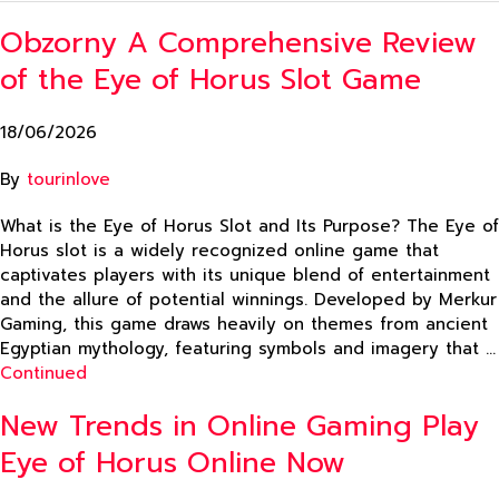
Obzorny A Comprehensive Review
of the Eye of Horus Slot Game
18/06/2026
By
tourinlove
What is the Eye of Horus Slot and Its Purpose? The Eye of
Horus slot is a widely recognized online game that
captivates players with its unique blend of entertainment
and the allure of potential winnings. Developed by Merkur
Gaming, this game draws heavily on themes from ancient
Egyptian mythology, featuring symbols and imagery that …
Continued
New Trends in Online Gaming Play
Eye of Horus Online Now