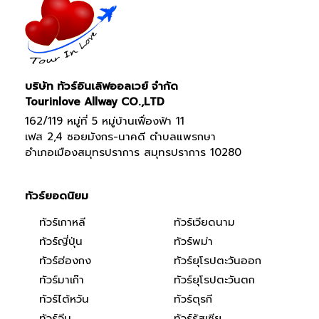
บริษัท ทัวร์อินเลิฟออลเวย์ จำกัด
Tourinlove Allway CO.,LTD
162/119 หมู่ที่ 5 หมู่บ้านเฟื่องฟ้า 11
เฟส 2,4 ซอยมังกร-นาคดี ตำบลแพรกษา
อำเภอเมืองสมุทรปราการ สมุทรปราการ 10280
ทัวร์ยอดนิยม
ทัวร์เกาหลี
ทัวร์เวียดนาม
ทัวร์ญี่ปุ่น
ทัวร์พม่า
ทัวร์ฮ่องกง
ทัวร์ยุโรปตะวันออก
ทัวร์มาเก๊า
ทัวร์ยุโรปตะวันตก
ทัวร์ไต้หวัน
ทัวร์ตุรกี
ทัวร์จีน
ทัวร์รัสเซีย