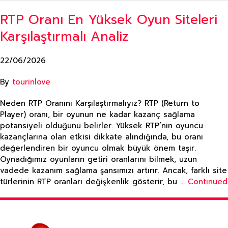
RTP Oranı En Yüksek Oyun Siteleri
Karşılaştırmalı Analiz
22/06/2026
By
tourinlove
Neden RTP Oranını Karşılaştırmalıyız? RTP (Return to
Player) oranı, bir oyunun ne kadar kazanç sağlama
potansiyeli olduğunu belirler. Yüksek RTP’nin oyuncu
kazançlarına olan etkisi dikkate alındığında, bu oranı
değerlendiren bir oyuncu olmak büyük önem taşır.
Oynadığımız oyunların getiri oranlarını bilmek, uzun
vadede kazanım sağlama şansımızı artırır. Ancak, farklı site
türlerinin RTP oranları değişkenlik gösterir, bu …
Continued